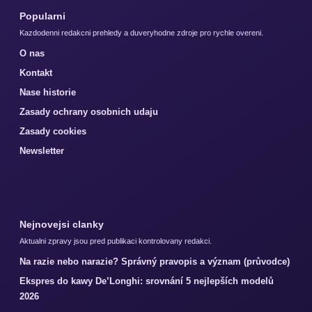
Popularni
Kazdodenni redakcni prehledy a duveryhodne zdroje pro rychle overeni.
O nas
Kontakt
Nase historie
Zasady ochrany osobnich udaju
Zasady cookies
Newsletter
Nejnovejsi clanky
Aktualni zpravy jsou pred publikaci kontrolovany redakci.
Na razie nebo narazie? Správný pravopis a význam (průvodce)
Ekspres do kawy De’Longhi: srovnání 5 nejlepších modelů
2026