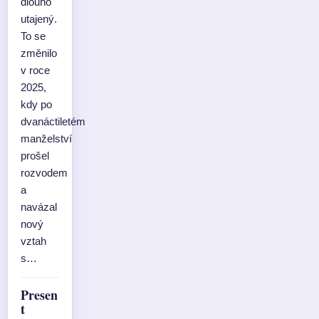
dlouho
utajený.
To se
změnilo
v roce
2025,
kdy po
dvanáctiletém
manželství
prošel
rozvodem
a
navázal
nový
vztah
s…
Presen
t