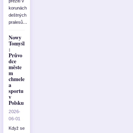
přežití v
korunách
deštných
pralesů…
Nowy
Tomyśl
:
Průvo
dce
měste
m
chmele
a
sportu
v
Polsku
2026-
06-01
Když se