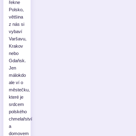
řekne
Polsko,
většina
z nás si
vybaví
Varšavu,
Krakov
nebo
Gdaňsk.
Jen
málokdo
ale ví o
městečku,
které je
srdcem
polského
chmelařství
a
domovem