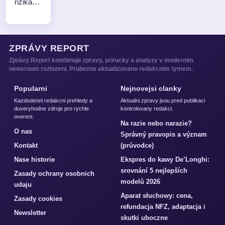
rizika…
ZPRÁVY REPORT
Zprávy Report kombinuje zpravy, prirucky a analyzy v modernim
newsroom rozlozeni. Prubezne aktualizovano redakcnim tymem.
Popularni
Nejnovejsi clanky
Kazdodenni redakcni prehledy a
Aktualni zpravy jsou pred publikaci
duveryhodne zdroje pro rychle
kontrolovany redakci.
overeni.
Na razie nebo narazie?
O nas
Správný pravopis a význam
Kontakt
(průvodce)
Nase historie
Ekspres do kawy De’Longhi:
srovnání 5 nejlepších
Zasady ochrany osobnich
modelů 2026
udaju
Aparat słuchowy: cena,
Zasady cookies
refundacja NFZ, adaptacja i
Newsletter
skutki uboczne