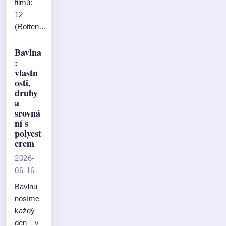
filmů:
12
(Rotten…
Bavlna
:
vlastn
osti,
druhy
a
srovná
ní s
polyest
erem
2026-
06-16
Bavlnu
nosíme
každý
den – v