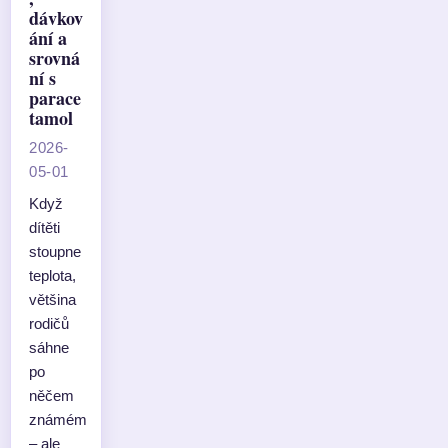
dávkov
ání a
srovná
ní s
parace
tamol
2026-
05-01
Když
dítěti
stoupne
teplota,
většina
rodičů
sáhne
po
něčem
známém
– ale