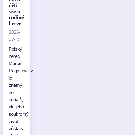
děti –
vše o
rodině
herce
2026-
07-19
Polský
herec
Marcin
Rogacewicz
je
známý
ze
seriálů,
ale jeho
soukromý
život
zůstával