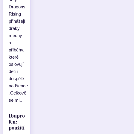
Dragons
Rising
přinášejí
draky,
mechy
a
příběhy,
které
oslovují
děti i
dospělé
nadšence.
„Celkově
se mi…
Ibupro
fen:
použití
,