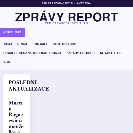
ZPR ZPRAVODAJSKY PULS
•
CESTINA
ZPRÁVY REPORT
ZPR ZPRAVODAJSKY PULS
ODEBIRAT
DOMU
O NAS
KONTAKT
NASE HISTORIE
ZASADY OCHRANY OSOBNICH UDAJU
ZASADY COOKIES
NEWSLETTER
BLOG
POSLEDNI
AKTUALIZACE
Marci
n
Rogac
ewicz:
manže
lka a