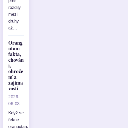
přes
rozdíly
mezi
druhy
až…
Orang
utan:
fakta,
chován
í,
ohrože
ní a
zajíma
vosti
2026-
06-03
Když se
řekne
orangutan,