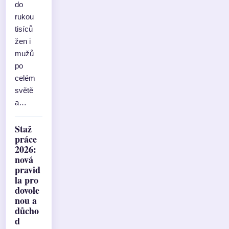
do
rukou
tisíců
žen i
mužů
po
celém
světě
a…
Staž
práce
2026:
nová
pravid
la pro
dovole
nou a
důcho
d