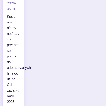
2026-
05-10
Kdo z
nás
někdy
netápal,
co
přesně
se
počítá
do
odpracovaných
let a co
už ne?
Od
začátku
roku
2026