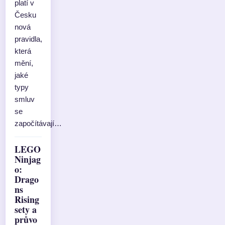
platí v
Česku
nová
pravidla,
která
mění,
jaké
typy
smluv
se
započítávají…
LEGO
Ninjag
o:
Drago
ns
Rising
sety a
průvo