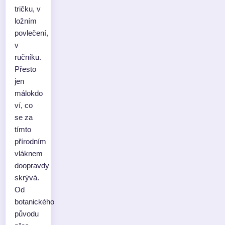
tričku, v
ložním
povlečení,
v
ručníku.
Přesto
jen
málokdo
ví, co
se za
tímto
přírodním
vláknem
doopravdy
skrývá.
Od
botanického
původu