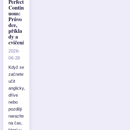
Perfect
Contin
uous:
Průvo
dce,
příkla
dy a
cvičení
2026-
06-28
Když se
začnete
učit
anglicky,
dříve
nebo
později
narazíte
na čas,
který v