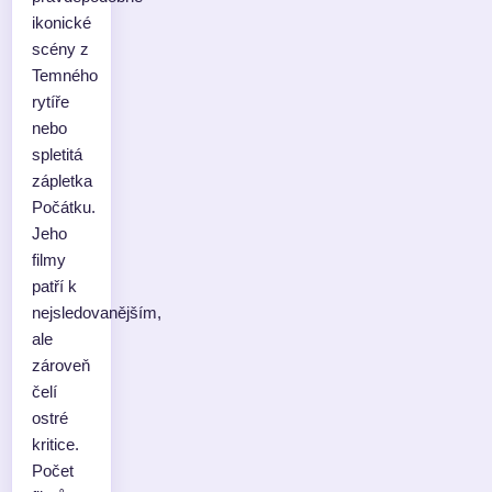
ikonické
scény z
Temného
rytíře
nebo
spletitá
zápletka
Počátku.
Jeho
filmy
patří k
nejsledovanějším,
ale
zároveň
čelí
ostré
kritice.
Počet