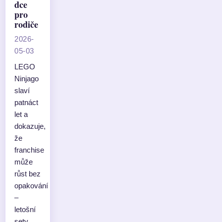
dce
pro
rodiče
2026-
05-03
LEGO
Ninjago
slaví
patnáct
let a
dokazuje,
že
franchise
může
růst bez
opakování
–
letošní
sety