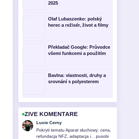
2025
Olaf Lubaszenko: polský
herec a režisér, život a filmy
Překladač Google: Průvodce
všemi funkcemi a použitím
Bavlna: vlastnosti, druhy a
srovnání s polyesterem
ZIVE KOMENTARE
Martin Prochazka
Vyborna verifikace kolem Na razie
nebo narazie? Správný pravopis a....