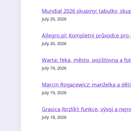
Mundial 2026 skupiny: tabulky, skup
July 20, 2026
Allegro.pl: Kompletní průvodce pro 
July 20, 2026
Warta: řeka, město, pojišťovna a fo
July 19, 2026
Marcin Rogacewicz: manželka a děti
July 19, 2026
Grasica (brzlík): funkce, vývoj a nej
July 18, 2026