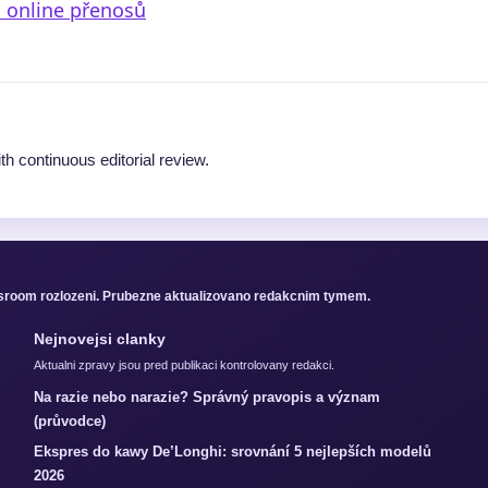
a online přenosů
th continuous editorial review.
sroom rozlozeni. Prubezne aktualizovano redakcnim tymem.
Nejnovejsi clanky
Aktualni zpravy jsou pred publikaci kontrolovany redakci.
Na razie nebo narazie? Správný pravopis a význam
(průvodce)
Ekspres do kawy De’Longhi: srovnání 5 nejlepších modelů
2026