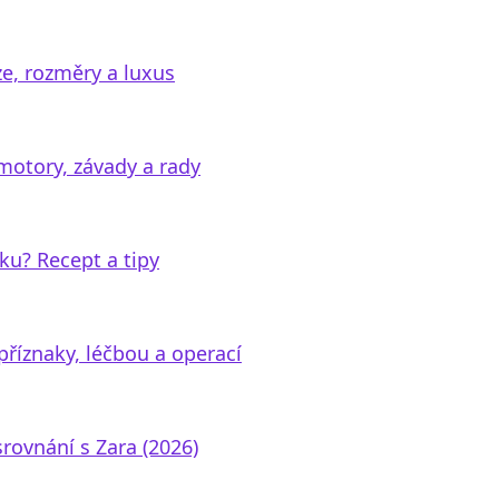
ze, rozměry a luxus
motory, závady a rady
ku? Recept a tipy
říznaky, léčbou a operací
srovnání s Zara (2026)