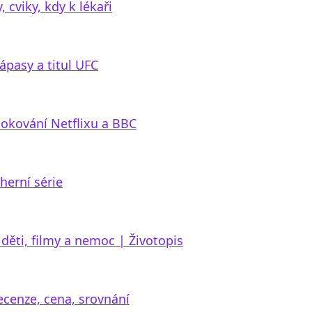
 cviky, kdy k lékaři
zápasy a titul UFC
lokování Netflixu a BBC
herní série
děti, filmy a nemoc | Životopis
ecenze, cena, srovnání