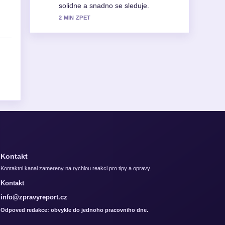
Vic redakci by melo psat timto stylem.
4 MIN ZPET
Kontakt
Kontaktni kanal zamereny na rychlou reakci pro tipy a opravy.
Kontakt
info@zpravyreport.cz
Odpoved redakce: obvykle do jednoho pracovniho dne.