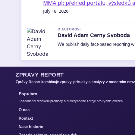
MMA pl: přehled portálu, výsledků 
July 18, 2026
O AUTOROVI
David Adam Cerny Svoboda
We publish daily fact-based reporting wi
ZPRÁVY REPORT
Zprávy Report kombinuje zpravy, prirucky a analyzy v modernim new
Popularni
Kazdodenni redakcni prehledy a duveryhodne zdroje pro rychle overeni.
O nas
Kontakt
Nase historie