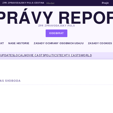
Prejit
ZPR ZPRAVODAJSKY PULS
•
CESTINA
PRÁVY REPO
ZPR ZPRAVODAJSKY PULS
ODEBIRAT
AKT
NASE HISTORIE
ZASADY OCHRANY OSOBNICH UDAJU
ZASADY COOKIES
 UPDATES
LOCAL
MOVIE CASTS
POLITICS
TECH
TV CASTS
WORLD
OMAS SVOBODA