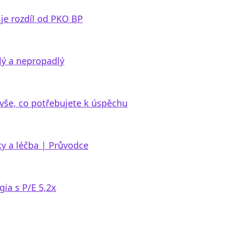
je rozdíl od PKO BP
lý a nepropadlý
vše, co potřebujete k úspěchu
ky a léčba | Průvodce
ia s P/E 5,2x