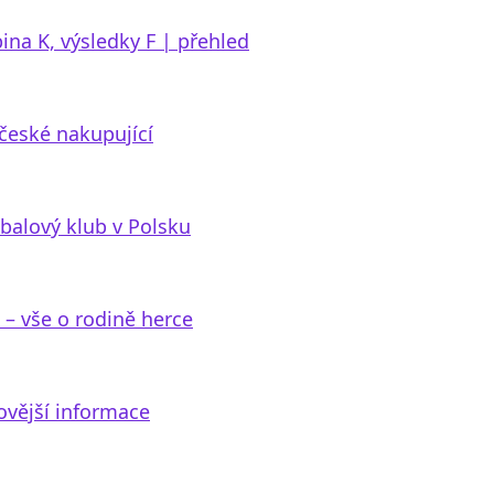
ina K, výsledky F | přehled
české nakupující
tbalový klub v Polsku
 – vše o rodině herce
novější informace