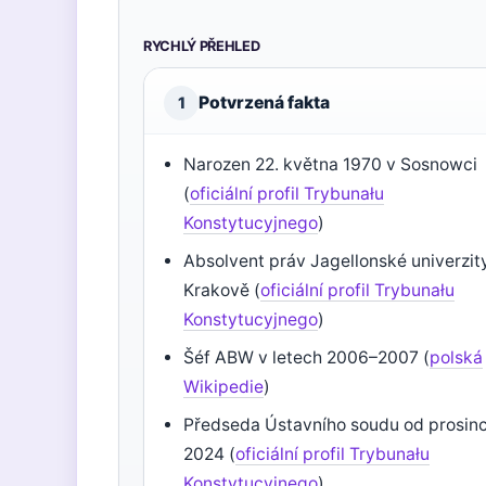
RYCHLÝ PŘEHLED
Potvrzená fakta
1
Narozen 22. května 1970 v Sosnowci
(
oficiální profil Trybunału
Konstytucyjnego
)
Absolvent práv Jagellonské univerzit
Krakově (
oficiální profil Trybunału
Konstytucyjnego
)
Šéf ABW v letech 2006–2007 (
polská
Wikipedie
)
Předseda Ústavního soudu od prosin
2024 (
oficiální profil Trybunału
Konstytucyjnego
)