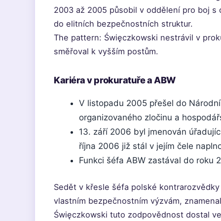
2003 až 2005 působil v oddělení pro boj s
do elitních bezpečnostních struktur.
The pattern: Święczkowski nestrávil v prok
směřoval k vyšším postům.
Kariéra v prokuratuře a ABW
V listopadu 2005 přešel do Národní
organizovaného zločinu a hospodářsk
13. září 2006 byl jmenován úřadují
října 2006 již stál v jejím čele napl
Funkci šéfa ABW zastával do roku 
Sedět v křesle šéfa polské kontrarozvědky 
vlastním bezpečnostním výzvám, znamenalo
Święczkowski tuto zodpovědnost dostal ve