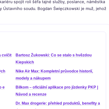
ariéru spojit roli šéfa tajné služby, poslance, náměstka
dy Ústavního soudu. Bogdan Święczkowski je muž, jehož
 cvičit
Bartosz Żukowski: Co se stalo s hvězdou
Kiepskich
ých
Nike Air Max: Kompletní průvodce historií,
modely a nákupem
o e
Bilkom – oficiální aplikace pro jízdenky PKP |
Návod a recenze
Dr. Max drogerie: přehled produktů, benefity a