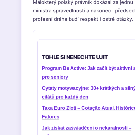
Málokterý polský právník dokázal za jednu k
ministra spravedlnosti a nakonec i předse
profesní dráha budí respekt i ostré otázky.
TOHLE SI NENECHTE UJIT
Program Be Active: Jak začít být aktivní a
pro seniory
Cytaty motywacyjne: 30+ krátkých a siln
citátů pro každý den
Taxa Euro Zloti – Cotação Atual, Históric
Fatores
Jak získat zaświadčení o nekaralnosti –