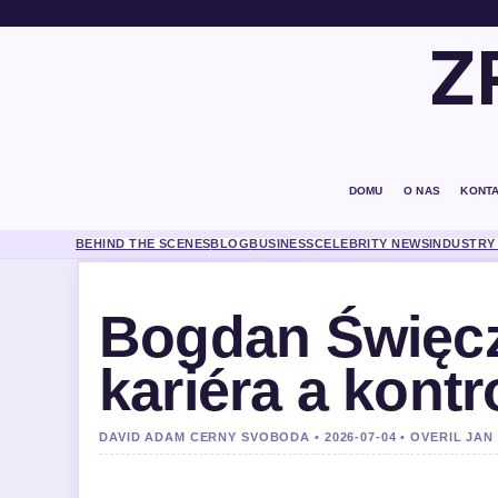
Z
DOMU
O NAS
KONT
BEHIND THE SCENES
BLOG
BUSINESS
CELEBRITY NEWS
INDUSTRY
Bogdan Święcz
kariéra a kont
DAVID ADAM CERNY SVOBODA • 2026-07-04 • OVERIL JA