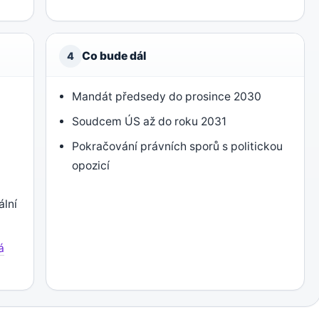
Co bude dál
4
Mandát předsedy do prosince 2030
Soudcem ÚS až do roku 2031
Pokračování právních sporů s politickou
opozicí
ální
á