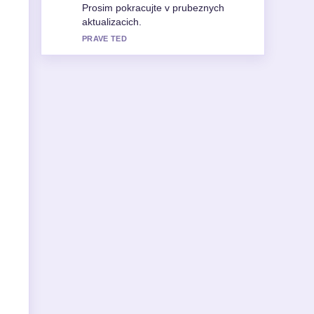
snadno se sleduje.
3 MIN ZPET