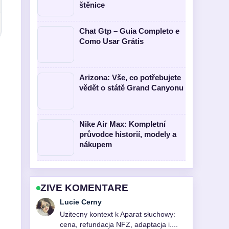
štěnice
Chat Gtp – Guia Completo e
Como Usar Grátis
Arizona: Vše, co potřebujete
vědět o státě Grand Canyonu
Nike Air Max: Kompletní
průvodce historií, modely a
nákupem
ZIVE KOMENTARE
Martin Prochazka
Pokryti tematu Na razie nebo narazie?
Správný pravopis a... pusobi solidne a