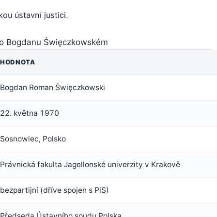
kou ústavní justici.
a o Bogdanu Święczkowském
HODNOTA
Bogdan Roman Święczkowski
22. května 1970
Sosnowiec, Polsko
Právnická fakulta Jagellonské univerzity v Krakově
bezpartijní (dříve spojen s PiS)
Předseda Ústavního soudu Polska