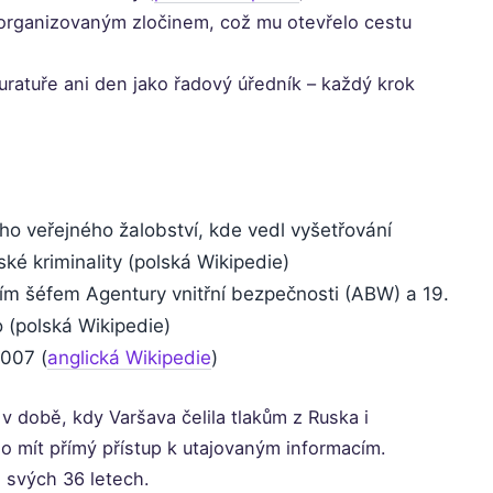
 organizovaným zločinem, což mu otevřelo cestu
uratuře ani den jako řadový úředník – každý krok
ho veřejného žalobství, kde vedl vyšetřování
é kriminality (polská Wikipedie)
cím šéfem Agentury vnitřní bezpečnosti (ABW) a 19.
no (polská Wikipedie)
2007 (
anglická Wikipedie
)
v době, kdy Varšava čelila tlakům z Ruska i
 mít přímý přístup k utajovaným informacím.
 svých 36 letech.