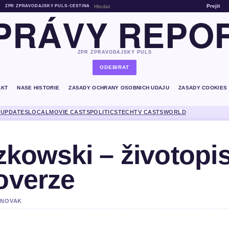
Prejit
ZPR ZPRAVODAJSKY PULS
•
CESTINA
PRÁVY REPO
ZPR ZPRAVODAJSKY PULS
ODEBIRAT
AKT
NASE HISTORIE
ZASADY OCHRANY OSOBNICH UDAJU
ZASADY COOKIES
 UPDATES
LOCAL
MOVIE CASTS
POLITICS
TECH
TV CASTS
WORLD
kowski – životopis
roverze
N NOVAK