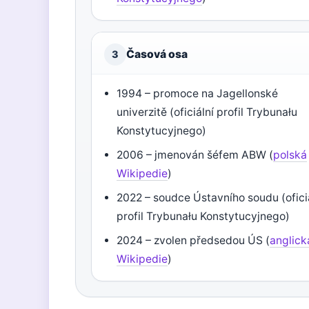
Časová osa
3
1994 – promoce na Jagellonské
univerzitě (oficiální profil Trybunału
Konstytucyjnego)
2006 – jmenován šéfem ABW (
polská
Wikipedie
)
2022 – soudce Ústavního soudu (ofici
profil Trybunału Konstytucyjnego)
2024 – zvolen předsedou ÚS (
anglick
Wikipedie
)