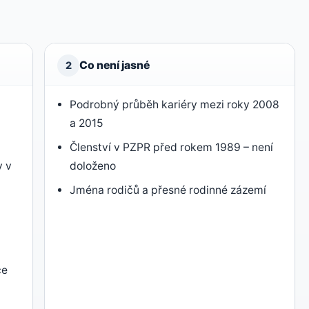
Co není jasné
2
Podrobný průběh kariéry mezi roky 2008
a 2015
Členství v PZPR před rokem 1989 – není
y v
doloženo
Jména rodičů a přesné rodinné zázemí
ce