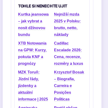
TOHLE SI NENECHTE UJIT
Kurtka jeansowa
Nejnižší mzda
– jak vybrat a
2025 v Polsku:
nosit džínovou
brutto, netto,
bundu
náklady
XTB Notowania
Cadillac
na GPW: Kurzy,
Escalade 2026:
pokuta KNF a
Cena, recenze,
prognózy
rozměry a luxus
MZK Toruň:
Krzysztof Bosak
Jízdní řády,
– Biografia,
jízdenky a
Carreira e
aktuální
Posições
informace | 2025
Políticas
Agnieszka
Portál občan