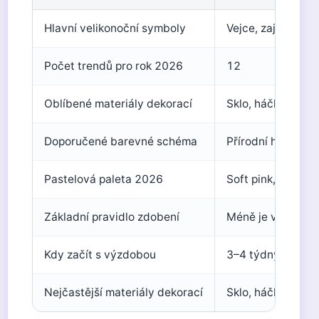
Hlavní velikonoční symboly
Vejce, zajíc, berá
Počet trendů pro rok 2026
12
Oblíbené materiály dekorací
Sklo, háčkování, d
Doporučené barevné schéma
Přírodní hnědá, b
Pastelová paleta 2026
Soft pink, levand
Základní pravidlo zdobení
Méně je více – ne
Kdy začít s výzdobou
3–4 týdny před V
Nejčastější materiály dekorací
Sklo, háčkování, 