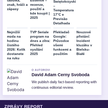
tabulka,
Essence –
Świętokrzyski
znak, hráči a
recenze,
–
zápasy
použití a
Temperatura
kde koupit |
17°C e
2025
Previsão
Detalhada
Nejnižší
TVP Seriale
Překladač
Nouzové
mzda na
program na
Google:
přistání:
hodinu
dnes a zítra:
Průvodce
Incident
čistého
Přehled
všemi
kluzáku v
2026: Kolik
vysílání
funkcemi a
Bielsku-
dostanete
2025
použitím
Białé
na ruku
O AUTOROVI
David Adam Cerny Svoboda
We publish daily fact-based reporting with
continuous editorial review.
ZPRÁVY REPORT