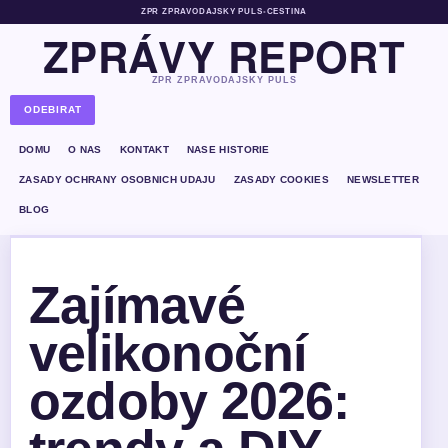
ZPR ZPRAVODAJSKY PULS
•
CESTINA
ZPRÁVY REPORT
ZPR ZPRAVODAJSKY PULS
ODEBIRAT
DOMU
O NAS
KONTAKT
NASE HISTORIE
ZASADY OCHRANY OSOBNICH UDAJU
ZASADY COOKIES
NEWSLETTER
BLOG
Zajímavé
velikonoční
ozdoby 2026: