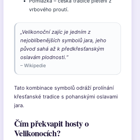
Pomlázka – česká tradice pletení z
vrbového proutí.
„Velikonoční zajíc je jedním z
nejoblíbenějších symbolů jara, jeho
původ sahá až k předkřesťanským
oslavám plodnosti.“
– Wikipedie
Tato kombinace symbolů odráží prolínání
křesťanské tradice s pohanskými oslavami
jara.
Čím překvapit hosty o
Velikonocích?