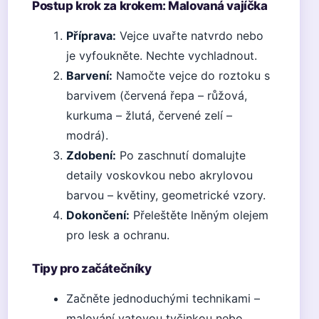
Postup krok za krokem: Malovaná vajíčka
Příprava:
Vejce uvařte natvrdo nebo
je vyfoukněte. Nechte vychladnout.
Barvení:
Namočte vejce do roztoku s
barvivem (červená řepa – růžová,
kurkuma – žlutá, červené zelí –
modrá).
Zdobení:
Po zaschnutí domalujte
detaily voskovkou nebo akrylovou
barvou – květiny, geometrické vzory.
Dokončení:
Přeleštěte lněným olejem
pro lesk a ochranu.
Tipy pro začátečníky
Začněte jednoduchými technikami –
malování vatovou tyčinkou nebo