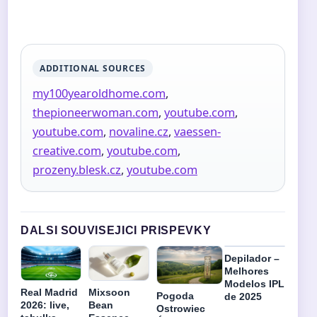
ADDITIONAL SOURCES
my100yearoldhome.com
,
thepioneerwoman.com
,
youtube.com
,
youtube.com
,
novaline.cz
,
vaessen-
creative.com
,
youtube.com
,
prozeny.blesk.cz
,
youtube.com
DALSI SOUVISEJICI PRISPEVKY
Depilador –
Melhores
Modelos IPL
Real Madrid
Mixsoon
Pogoda
de 2025
2026: live,
Bean
Ostrowiec