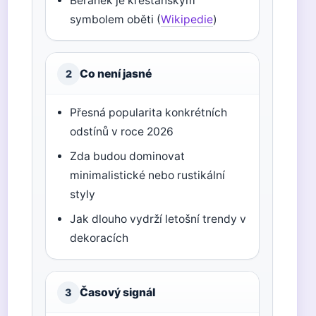
Beránek je křesťanským
symbolem oběti (
Wikipedie
)
Co není jasné
2
Přesná popularita konkrétních
odstínů v roce 2026
Zda budou dominovat
minimalistické nebo rustikální
styly
Jak dlouho vydrží letošní trendy v
dekoracích
Časový signál
3