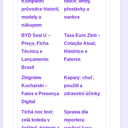
Kompletní
řidiče: limity,
průvodce historií,
přestávky a
modely a
sankce
nákupem
BYD Seal U –
Taxa Euro Zloti –
Preço, Ficha
Cotação Atual,
Técnica e
Histórico e
Lançamento
Fatores
Brasil
Zbigniew
Kapary: chuť,
Kucharski –
použití a
Fatos e Presença
zdravotní účinky
Digital
Tichá noc text:
Sprawa dla
celá koleda v
reportera:
češtině, historie a
vysílací časy,