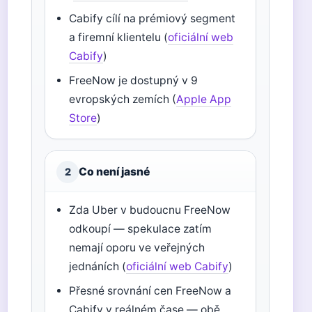
Cabify cílí na prémiový segment
a firemní klientelu (
oficiální web
Cabify
)
FreeNow je dostupný v 9
evropských zemích (
Apple App
Store
)
Co není jasné
2
Zda Uber v budoucnu FreeNow
odkoupí — spekulace zatím
nemají oporu ve veřejných
jednáních (
oficiální web Cabify
)
Přesné srovnání cen FreeNow a
Cabify v reálném čase — obě