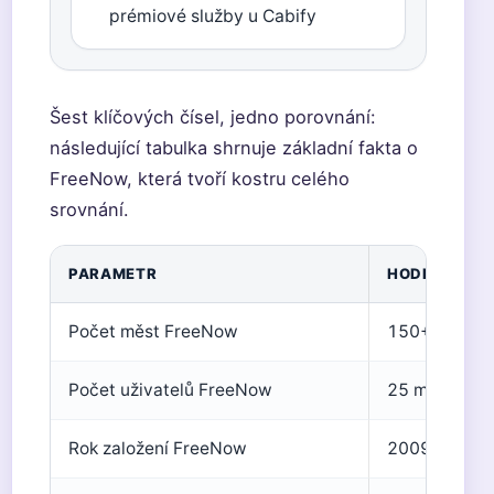
prémiové služby u Cabify
Šest klíčových čísel, jedno porovnání:
následující tabulka shrnuje základní fakta o
FreeNow, která tvoří kostru celého
srovnání.
PARAMETR
HODNOTA
Počet měst FreeNow
150+ v Evro
Počet uživatelů FreeNow
25 milionů
Rok založení FreeNow
2009 (jako m