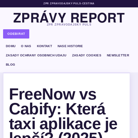
ZPR ZPRAVODAJSKY PULS
•
CESTINA
ZPRÁVY REPORT
ZPR ZPRAVODAJSKY PULS
ODEBIRAT
DOMU
O NAS
KONTAKT
NASE HISTORIE
ZASADY OCHRANY OSOBNICH UDAJU
ZASADY COOKIES
NEWSLETTER
BLOG
FreeNow vs
Cabify: Která
taxi aplikace je