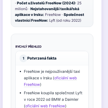
·
Počet uživatelů FreeNow (2024):
25
milionů ·
Nejstahovanější taxíkářská
aplikace v Irsku:
FreeNow ·
Společnost
vlastnící FreeNow:
Lyft (od roku 2022)
RYCHLÝ PŘEHLED
Potvrzená fakta
1
FreeNow je nejpoužívanější taxi
aplikace v Irsku (
oficiální web
FreeNow
)
FreeNow koupila společnost Lyft
v roce 2022 od BMW a Daimler
(
oficiální web FreeNow
)