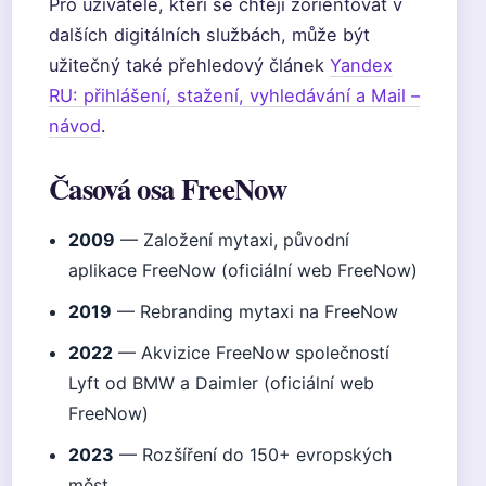
Pro uživatele, kteří se chtějí zorientovat v
dalších digitálních službách, může být
užitečný také přehledový článek
Yandex
RU: přihlášení, stažení, vyhledávání a Mail –
návod
.
Časová osa FreeNow
2009
— Založení mytaxi, původní
aplikace FreeNow (oficiální web FreeNow)
2019
— Rebranding mytaxi na FreeNow
2022
— Akvizice FreeNow společností
Lyft od BMW a Daimler (oficiální web
FreeNow)
2023
— Rozšíření do 150+ evropských
měst