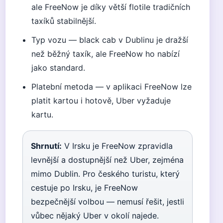
ale FreeNow je díky větší flotile tradičních
taxíků stabilnější.
Typ vozu — black cab v Dublinu je dražší
než běžný taxík, ale FreeNow ho nabízí
jako standard.
Platební metoda — v aplikaci FreeNow lze
platit kartou i hotově, Uber vyžaduje
kartu.
Shrnutí:
V Irsku je FreeNow zpravidla
levnější a dostupnější než Uber, zejména
mimo Dublin. Pro českého turistu, který
cestuje po Irsku, je FreeNow
bezpečnější volbou — nemusí řešit, jestli
vůbec nějaký Uber v okolí najede.