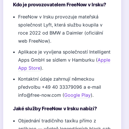
Kdo je provozovatelem FreeNow v Irsku?
FreeNow v Irsku provozuje mateřská
společnost Lyft, která službu koupila v
roce 2022 od BMW a Daimler (oficiální
web FreeNow).
Aplikace je vyvíjena společností Intelligent
Apps GmbH se sídlem v Hamburku (
Apple
App Store
).
Kontaktní údaje zahrnují německou
předvolbu +49 40 33379096 a e-mail
info@free-now.com (
Google Play
).
Jaké služby FreeNow v Irsku nabízí?
Objednání tradičního taxíku přímo z
aplikace — včetně legendárních black cab