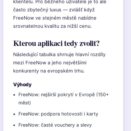
klientelu. Pro běžného uživatele je to ale
často zbytečný luxus — zvlášť když
FreeNow ve stejném městě nabídne
srovnatelnou kvalitu za nižší cenu.
Kterou aplikaci tedy zvolit?
Následující tabulka shrnuje hlavní rozdíly
mezi FreeNow a jeho největšími
konkurenty na evropském trhu.
Výhody
FreeNow: nejširší pokrytí v Evropě (150+
měst)
FreeNow: podpora hotovosti i karty
FreeNow: časté vouchery a slevy