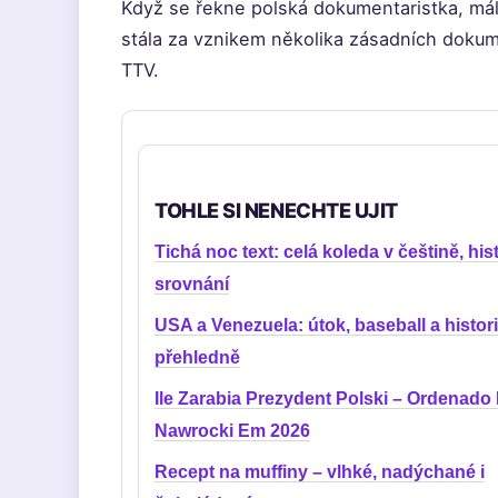
Když se řekne polská dokumentaristka, má
stála za vznikem několika zásadních dokume
TTV.
TOHLE SI NENECHTE UJIT
Tichá noc text: celá koleda v češtině, hist
srovnání
USA a Venezuela: útok, baseball a histor
přehledně
Ile Zarabia Prezydent Polski – Ordenado
Nawrocki Em 2026
Recept na muffiny – vlhké, nadýchané i