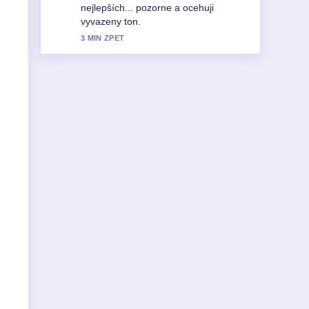
Prosim pokracujte v prubeznych
aktualizacich.
5 MIN ZPET