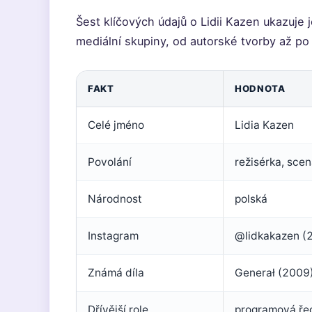
Šest klíčových údajů o Lidii Kazen ukazuje
mediální skupiny, od autorské tvorby až po
FAKT
HODNOTA
Celé jméno
Lidia Kazen
Povolání
režisérka, sce
Národnost
polská
Instagram
@lidkakazen (2,
Známá díla
Generał (2009)
Dřívější role
programová ře