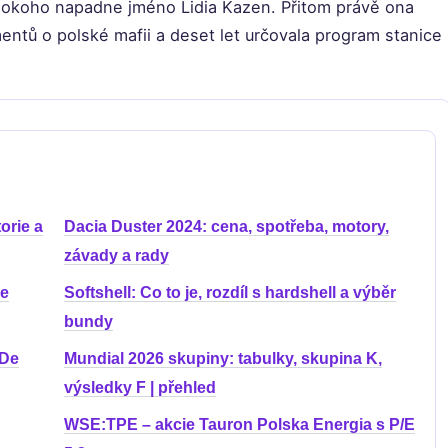
lokoho napadne jméno Lidia Kazen. Přitom právě ona
ntů o polské mafii a deset let určovala program stanice
orie a
Dacia Duster 2024: cena, spotřeba, motory,
závady a rady
ie
Softshell: Co to je, rozdíl s hardshell a výběr
bundy
 De
Mundial 2026 skupiny: tabulky, skupina K,
výsledky F | přehled
WSE:TPE – akcie Tauron Polska Energia s P/E