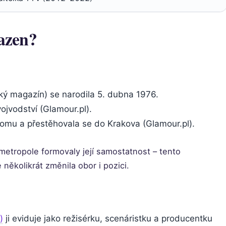
Kazen?
ký magazín) se narodila 5. dubna 1976.
jvodství (Glamour.pl).
domu a přestěhovala se do Krakova (Glamour.pl).
etropole formovaly její samostatnost – tento
e několikrát změnila obor i pozici.
)
ji eviduje jako režisérku, scenáristku a producentku