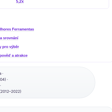
5,2x
lhores Ferramentas
 a srovnání
y pro výběr
pověď a atrakce
 ·
04) ·
·
(2012–2022)