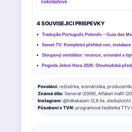
čokoládové
4 SOUVISEJICI PRISPEVKY
Tradução Português Polonês – Guia das Me
Sweet TV: Kompletní přehled cen, instalace
Sloupový ventilátor: recenze, srovnání a tip
Pogoda Jelení Hora 2026: Dlouhodobá před
Povolání:
režisérka, scenáristka, producentka
Známá díla:
Generał (2009), Alfabet mafii (20
Instagram:
@lidkakazen (2,6 tis. sledujících) 
Působení v TVN:
programová ředitelka TTV 