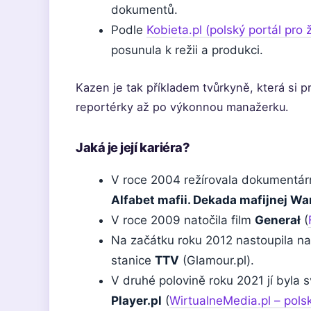
dokumentů.
Podle
Kobieta.pl (polský portál pro 
posunula k režii a produkci.
Kazen je tak příkladem tvůrkyně, která si pr
reportérky až po výkonnou manažerku.
Jaká je její kariéra?
V roce 2004 režírovala dokumentárn
Alfabet mafii. Dekada mafijnej W
V roce 2009 natočila film
Generał
(
Na začátku roku 2012 nastoupila na 
stanice
TTV
(Glamour.pl).
V druhé polovině roku 2021 jí byla 
Player.pl
(
WirtualneMedia.pl – polsk