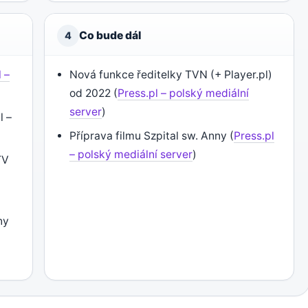
Co bude dál
4
 –
Nová funkce ředitelky TVN (+ Player.pl)
od 2022 (
Press.pl – polský mediální
server
)
l –
Příprava filmu Szpital sw. Anny (
Press.pl
– polský mediální server
)
TV
ny