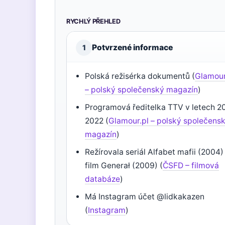
RYCHLÝ PŘEHLED
Potvrzené informace
1
Polská režisérka dokumentů (
Glamour
– polský společenský magazín
)
Programová ředitelka TTV v letech 2
2022 (
Glamour.pl – polský společens
magazín
)
Režírovala seriál Alfabet mafii (2004)
film Generał (2009) (
ČSFD – filmová
databáze
)
Má Instagram účet @lidkakazen
(
Instagram
)