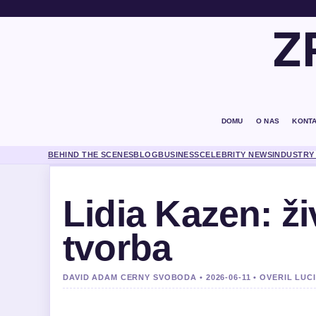
Z
DOMU
O NAS
KONT
BEHIND THE SCENES
BLOG
BUSINESS
CELEBRITY NEWS
INDUSTRY
Lidia Kazen: ži
tvorba
DAVID ADAM CERNY SVOBODA • 2026-06-11 • OVERIL LUC