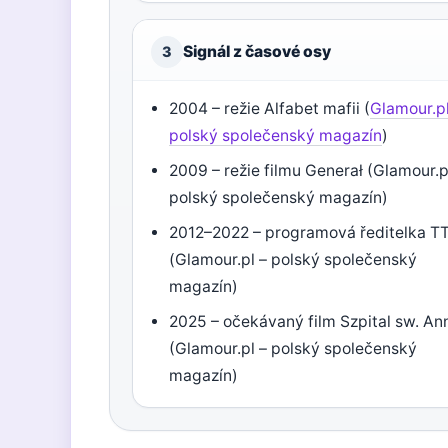
Signál z časové osy
3
2004 – režie Alfabet mafii (
Glamour.pl
polský společenský magazín
)
2009 – režie filmu Generał (Glamour.p
polský společenský magazín)
2012–2022 – programová ředitelka T
(Glamour.pl – polský společenský
magazín)
2025 – očekávaný film Szpital sw. An
(Glamour.pl – polský společenský
magazín)