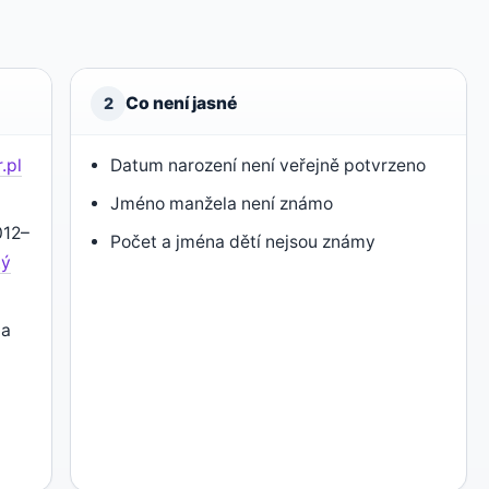
Co není jasné
2
.pl
Datum narození není veřejně potvrzeno
Jméno manžela není známo
012–
Počet a jména dětí nejsou známy
ký
 a