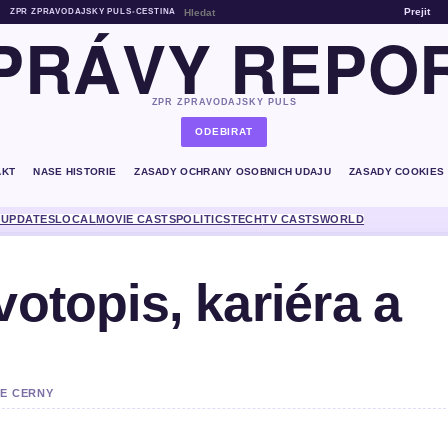
Prejit
ZPR ZPRAVODAJSKY PULS
•
CESTINA
PRÁVY REPO
ZPR ZPRAVODAJSKY PULS
ODEBIRAT
AKT
NASE HISTORIE
ZASADY OCHRANY OSOBNICH UDAJU
ZASADY COOKIES
 UPDATES
LOCAL
MOVIE CASTS
POLITICS
TECH
TV CASTS
WORLD
votopis, kariéra a
IE CERNY