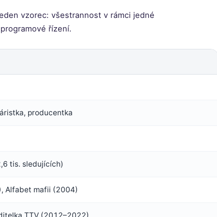
 jeden vzorec: všestrannost v rámci jedné
 programové řízení.
náristka, producentka
6 tis. sledujících)
, Alfabet mafii (2004)
ditelka TTV (2012–2022)