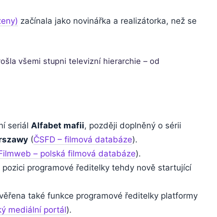
ženy)
začínala jako novinářka a realizátorka, než se
ošla všemi stupni televizní hierarchie – od
í seriál
Alfabet mafii
, později doplněný o sérii
arszawy
(
ČSFD – filmová databáze
).
Filmweb – polská filmová databáze
).
pozici programové ředitelky tehdy nově startující
svěřena také funkce programové ředitelky platformy
ý mediální portál
).