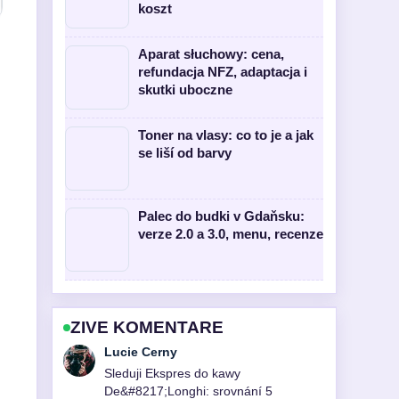
koszt
Aparat słuchowy: cena,
refundacja NFZ, adaptacja i
skutki uboczne
Toner na vlasy: co to je a jak
se liší od barvy
Palec do budki v Gdaňsku:
verze 2.0 a 3.0, menu, recenze
ZIVE KOMENTARE
Martin Prochazka
Uzitecny kontext k Aparat słuchowy:
cena, refundacja NFZ, adaptacja i....