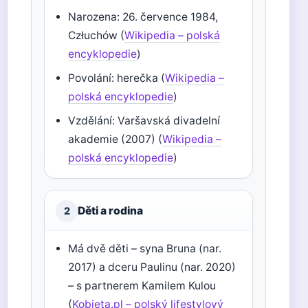
Narozena: 26. července 1984,
Człuchów (
Wikipedia – polská
encyklopedie
)
Povolání: herečka (
Wikipedia –
polská encyklopedie
)
Vzdělání: Varšavská divadelní
akademie (2007) (
Wikipedia –
polská encyklopedie
)
Děti a rodina
2
Má dvě děti – syna Bruna (nar.
2017) a dceru Paulinu (nar. 2020)
– s partnerem Kamilem Kulou
(
Kobieta.pl – polský lifestylový