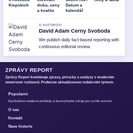
Kiepskich
doba, ceny
Datum a
a kvalita
kalendář
O AUTOROVI
David Adam Cerny Svoboda
We publish daily fact-based reporting with
continuous editorial review.
ZPRÁVY REPORT
Zprávy Report kombinuje zpravy, prirucky a analyzy v modernim
newsroom rozlozeni. Prubezne aktualizovano redakcnim tymem.
Popularni
Kazdodenni redakcni prehledy a duveryhodne zdroje pro rychle overeni.
O nas
Kontakt
Nase historie