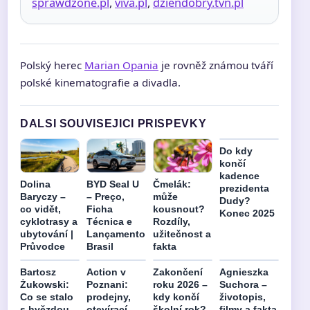
sprawdzone.pl
,
viva.pl
,
dziendobry.tvn.pl
Polský herec
Marian Opania
je rovněž známou tváří
polské kinematografie a divadla.
DALSI SOUVISEJICI PRISPEVKY
Do kdy
končí
kadence
Dolina
BYD Seal U
Čmelák:
prezidenta
Baryczy –
– Preço,
může
Dudy?
co vidět,
Ficha
kousnout?
Konec 2025
cyklotrasy a
Técnica e
Rozdíly,
ubytování |
Lançamento
užitečnost a
Průvodce
Brasil
fakta
Bartosz
Action v
Zakončení
Agnieszka
Żukowski:
Poznani:
roku 2026 –
Suchora –
Co se stalo
prodejny,
kdy končí
životopis,
s hvězdou
otevírací
školní rok?
filmy a fakta