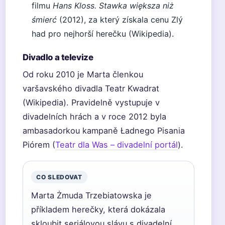
filmu
Hans Kloss. Stawka większa niż
śmierć
(2012), za který získala cenu Zlý
had pro nejhorší herečku (Wikipedia).
Divadlo a televize
Od roku 2010 je Marta členkou
varšavského divadla Teatr Kwadrat
(Wikipedia). Pravidelně vystupuje v
divadelních hrách a v roce 2012 byla
ambasadorkou kampaně Ładnego Pisania
Piórem (
Teatr dla Was – divadelní portál
).
CO SLEDOVAT
Marta Żmuda Trzebiatowska je
příkladem herečky, která dokázala
skloubit seriálovou slávu s divadelní