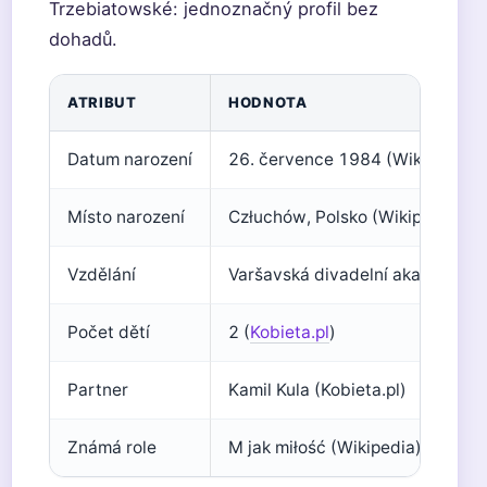
Trzebiatowské: jednoznačný profil bez
dohadů.
ATRIBUT
HODNOTA
Datum narození
26. července 1984 (Wikipedia)
Místo narození
Człuchów, Polsko (Wikipedia)
Vzdělání
Varšavská divadelní akademie (
Počet dětí
2 (
Kobieta.pl
)
Partner
Kamil Kula (Kobieta.pl)
Známá role
M jak miłość (Wikipedia)