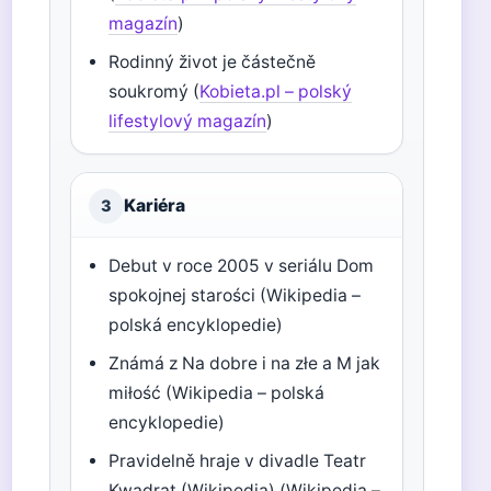
magazín
)
Rodinný život je částečně
soukromý (
Kobieta.pl – polský
lifestylový magazín
)
Kariéra
3
Debut v roce 2005 v seriálu Dom
spokojnej starości (Wikipedia –
polská encyklopedie)
Známá z Na dobre i na złe a M jak
miłość (Wikipedia – polská
encyklopedie)
Pravidelně hraje v divadle Teatr
Kwadrat (Wikipedia) (Wikipedia –