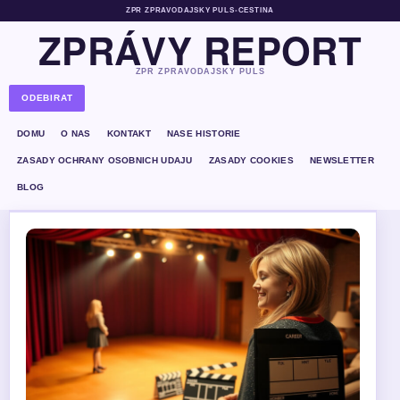
ZPR ZPRAVODAJSKY PULS
•
CESTINA
ZPRÁVY REPORT
ZPR ZPRAVODAJSKY PULS
ODEBIRAT
DOMU
O NAS
KONTAKT
NASE HISTORIE
ZASADY OCHRANY OSOBNICH UDAJU
ZASADY COOKIES
NEWSLETTER
BLOG