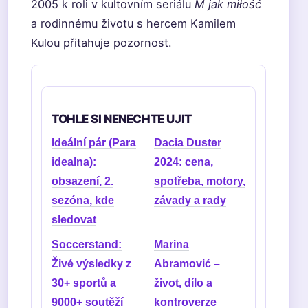
2005 k roli v kultovním seriálu
M jak miłość
a rodinnému životu s hercem Kamilem
Kulou přitahuje pozornost.
TOHLE SI NENECHTE UJIT
Ideální pár (Para
Dacia Duster
idealna):
2024: cena,
obsazení, 2.
spotřeba, motory,
sezóna, kde
závady a rady
sledovat
Soccerstand:
Marina
Živé výsledky z
Abramović –
30+ sportů a
život, dílo a
9000+ soutěží
kontroverze