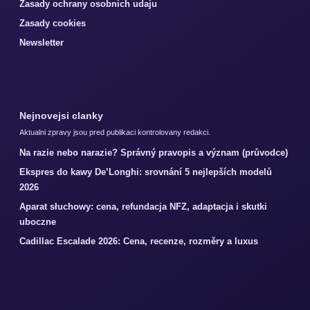
Zasady ochrany osobnich udaju
Zasady cookies
Newsletter
Nejnovejsi clanky
Aktualni zpravy jsou pred publikaci kontrolovany redakci.
Na razie nebo narazie? Správný pravopis a význam (průvodce)
Ekspres do kawy De’Longhi: srovnání 5 nejlepších modelů
2026
Aparat słuchowy: cena, refundacja NFZ, adaptacja i skutki
uboczne
Cadillac Escalade 2026: Cena, recenze, rozměry a luxus