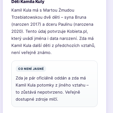
Děti Kamila Kuly
Kamil Kula má s Martou Żmudou
Trzebiatowskou dvě děti – syna Bruna
(narozen 2017) a dceru Paulinu (narozena
2020). Tento údaj potvrzuje Kobieta.pl,
který uvádí jména i data narození. Zda má
Kamil Kula další děti z předchozích vztahů,
není veřejně známo.
CO NENÍ JASNÉ
Zda je pár oficiálně oddán a zda má
Kamil Kula potomky z jiného vztahu –
to zůstává nepotvrzeno. Veřejně
dostupné zdroje mlčí.