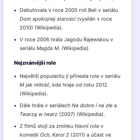
Debutovala v roce 2005 rolí Beli v seriálu
Dom spokojnej starości
(vysílán v roce
2010) (Wikipedia).
V roce 2006 hrála Jagodu Rajewskou v
seriálu
Magda M.
(Wikipedia).
Nejznámější role
Největší popularitu jí přinesla role v seriálu
M jak miłość
, kde hraje od roku 2012
(Wikipedia).
Dále hrála v seriálech
Na dobre i na złe
a
Twarzą w twarz
(2007) (Wikipedia).
Z filmů stojí za zmínku hlavní role v
komedii
Och, Karol 2
(2011) a účast ve