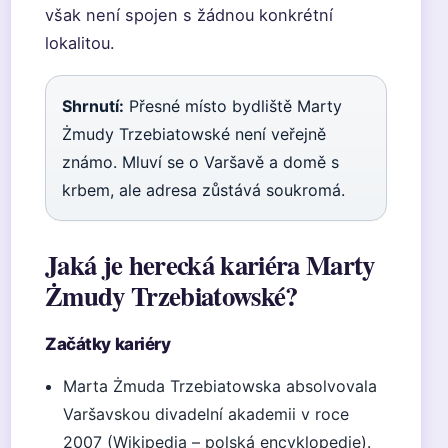
však není spojen s žádnou konkrétní
lokalitou.
Shrnutí:
Přesné místo bydliště Marty
Żmudy Trzebiatowské není veřejně
známo. Mluví se o Varšavě a domě s
krbem, ale adresa zůstává soukromá.
Jaká je herecká kariéra Marty
Żmudy Trzebiatowské?
Začátky kariéry
Marta Żmuda Trzebiatowska absolvovala
Varšavskou divadelní akademii v roce
2007 (Wikipedia – polská encyklopedie).