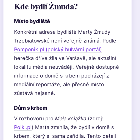
Kde bydlí Żmuda?
Místo bydliště
Konkrétní adresa bydliště Marty Żmudy
Trzebiatowské není veřejně známá. Podle
Pomponik.pl (polský bulvární portál)
herečka dříve žila ve Varšavě, ale aktuální
lokalitu média neuvádějí. Veřejně dostupné
informace o domě s krbem pocházejí z
mediální reportáže, ale přesné místo
zůstává nejasné.
Dům s krbem
V rozhovoru pro
Mała książka
(zdroj:
Polki.pl
) Marta zmínila, že bydlí v domě s
krbem, který si sama zařídila. Tento detail