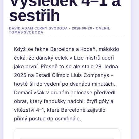
Výsledek 4–1 a
sestřih
DAVID ADAM CERNY SVOBODA • 2026-06-28 • OVERIL
TOMAS SVOBODA
Když se řekne Barcelona a Kodaň, málokdo
čeká, že dánský celek v Lize mistrů udeří
jako první. Přesně to se ale stalo 28. ledna
2025 na Estadi Olímpic Lluís Companys –
hosté šli do vedení po dvanácti minutách.
Domácí však v druhém poločase předvedli
obrat, který fanoušky nadchl: čtyři góly a
vítězství 4–1, které Barceloně zajistilo
přímý postup do osmifinále.