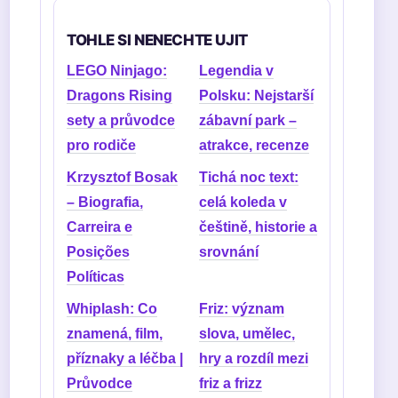
TOHLE SI NENECHTE UJIT
LEGO Ninjago:
Legendia v
Dragons Rising
Polsku: Nejstarší
sety a průvodce
zábavní park –
pro rodiče
atrakce, recenze
Krzysztof Bosak
Tichá noc text:
– Biografia,
celá koleda v
Carreira e
češtině, historie a
Posições
srovnání
Políticas
Whiplash: Co
Friz: význam
znamená, film,
slova, umělec,
příznaky a léčba |
hry a rozdíl mezi
Průvodce
friz a frizz