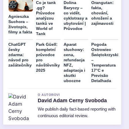
Co je tank
Dolina
Orangutan:
.gg?
Baryczy –
fakta,
Průvodce
co vidět,
chování,
Agnieszka
analýzou
cyklotrasy a
ohrožení a
Suchora –
tanků ve
ubytování |
zajímavosti
životopis,
World of
Průvodce
filmy a fakta
Tank
ChatGPT
Park Güell:
Aparat
Pogoda
česky
kompletní
słuchowy:
Ostrowiec
zdarma:
průvodce
cena,
Świętokrzyski
návod pro
pro
refundacja
–
začátečníky
návštěvníky
NFZ,
Temperatura
2025
adaptacja i
17°C e
skutki
Previsão
uboczne
Detalhada
O AUTOROVI
David Adam Cerny Svoboda
We publish daily fact-based reporting with
continuous editorial review.