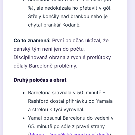
%), ale nedokázala ho přetavit v gól.
Střely končily nad brankou nebo je
chytal brankář Kodaně.
Co to znamená:
První poločas ukázal, že
dánský tým není jen do počtu.
Disciplinovaná obrana a rychlé protiútoky
dělaly Barceloně problémy.
Druhý poločas a obrat
Barcelona srovnala v 50. minutě –
Rashford dostal přihrávku od Yamala
a střelou k tyči vyrovnal.
Yamal posunul Barcelonu do vedení v
65. minutě po sóle z pravé strany
(
Marca – španělský sportovní deník
).