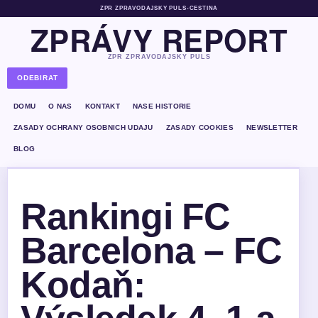
ZPR ZPRAVODAJSKY PULS
•
CESTINA
ZPRÁVY REPORT
ZPR ZPRAVODAJSKY PULS
ODEBIRAT
DOMU
O NAS
KONTAKT
NASE HISTORIE
ZASADY OCHRANY OSOBNICH UDAJU
ZASADY COOKIES
NEWSLETTER
BLOG
Rankingi FC
Barcelona – FC
Kodaň: