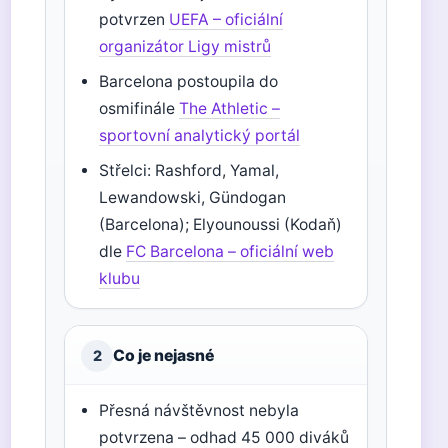
potvrzen
UEFA – oficiální
organizátor Ligy mistrů
Barcelona postoupila do
osmifinále
The Athletic –
sportovní analytický portál
Střelci: Rashford, Yamal,
Lewandowski, Gündogan
(Barcelona); Elyounoussi (Kodaň)
dle
FC Barcelona – oficiální web
klubu
Co je nejasné
2
Přesná návštěvnost nebyla
potvrzena – odhad 45 000 diváků