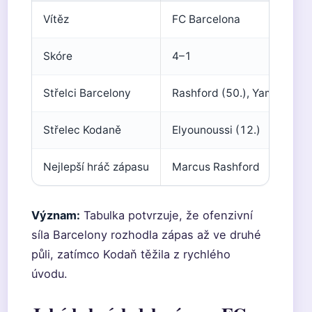
Vítěz
FC Barcelona
Skóre
4–1
Střelci Barcelony
Rashford (50.), Yamal (65
Střelec Kodaně
Elyounoussi (12.)
Nejlepší hráč zápasu
Marcus Rashford
Význam:
Tabulka potvrzuje, že ofenzivní
síla Barcelony rozhodla zápas až ve druhé
půli, zatímco Kodaň těžila z rychlého
úvodu.