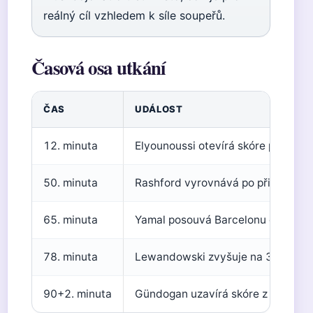
reálný cíl vzhledem k síle soupeřů.
Časová osa utkání
ČAS
UDÁLOST
12. minuta
Elyounoussi otevírá skóre pro Kod
50. minuta
Rashford vyrovnává po přihrávce Ya
65. minuta
Yamal posouvá Barcelonu do vedení 
78. minuta
Lewandowski zvyšuje na 3–1 – hla
90+2. minuta
Gündogan uzavírá skóre z penalty 