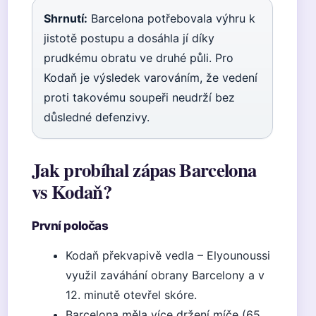
Shrnutí:
Barcelona potřebovala výhru k
jistotě postupu a dosáhla jí díky
prudkému obratu ve druhé půli. Pro
Kodaň je výsledek varováním, že vedení
proti takovému soupeři neudrží bez
důsledné defenzivy.
Jak probíhal zápas Barcelona
vs Kodaň?
První poločas
Kodaň překvapivě vedla – Elyounoussi
využil zaváhání obrany Barcelony a v
12. minutě otevřel skóre.
Barcelona měla více držení míče (65