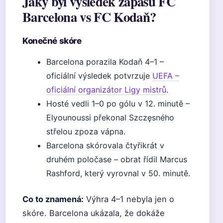
Jaký byl výsledek zápasu FC
Barcelona vs FC Kodaň?
Konečné skóre
Barcelona porazila Kodaň 4–1 –
oficiální výsledek potvrzuje
UEFA –
oficiální organizátor Ligy mistrů
.
Hosté vedli 1–0 po gólu v 12. minutě –
Elyounoussi překonal Szczęsného
střelou zpoza vápna.
Barcelona skórovala čtyřikrát v
druhém poločase – obrat řídil Marcus
Rashford, který vyrovnal v 50. minutě.
Co to znamená:
Výhra 4–1 nebyla jen o
skóre. Barcelona ukázala, že dokáže