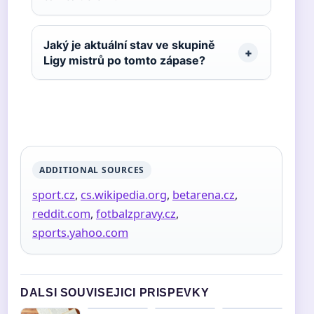
Jaký je aktuální stav ve skupině
Ligy mistrů po tomto zápase?
ADDITIONAL SOURCES
sport.cz
,
cs.wikipedia.org
,
betarena.cz
,
reddit.com
,
fotbalzpravy.cz
,
sports.yahoo.com
DALSI SOUVISEJICI PRISPEVKY