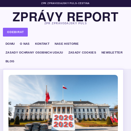
ZPR ZPRAVODAJSKY PULS
•
CESTINA
ZPRÁVY REPORT
ZPR ZPRAVODAJSKY PULS
ODEBIRAT
DOMU
O NAS
KONTAKT
NASE HISTORIE
ZASADY OCHRANY OSOBNICH UDAJU
ZASADY COOKIES
NEWSLETTER
BLOG