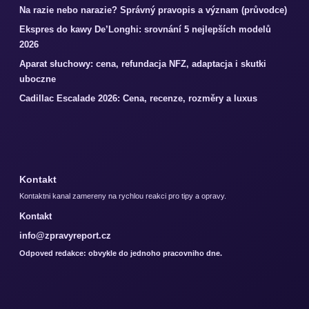
Na razie nebo narazie? Správný pravopis a význam (průvodce)
Ekspres do kawy De’Longhi: srovnání 5 nejlepších modelů
2026
Aparat słuchowy: cena, refundacja NFZ, adaptacja i skutki
uboczne
Cadillac Escalade 2026: Cena, recenze, rozměry a luxus
Kontakt
Kontaktni kanal zamereny na rychlou reakci pro tipy a opravy.
Kontakt
info@zpravyreport.cz
Odpoved redakce: obvykle do jednoho pracovniho dne.