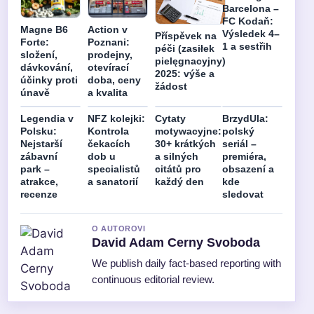
Barcelona –
FC Kodaň:
Magne B6
Action v
Výsledek 4–
Příspěvek na
Forte:
Poznani:
1 a sestřih
péči (zasiłek
složení,
prodejny,
pielęgnacyjny)
dávkování,
otevírací
2025: výše a
účinky proti
doba, ceny
žádost
únavě
a kvalita
Legendia v
NFZ kolejki:
Cytaty
BrzydUla:
Polsku:
Kontrola
motywacyjne:
polský
Nejstarší
čekacích
30+ krátkých
seriál –
zábavní
dob u
a silných
premiéra,
park –
specialistů
citátů pro
obsazení a
atrakce,
a sanatorií
každý den
kde
recenze
sledovat
O AUTOROVI
David Adam Cerny Svoboda
We publish daily fact-based reporting with
continuous editorial review.