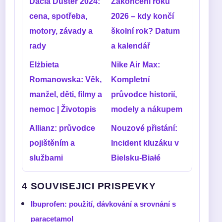
Dacia Duster 2024:
Zakončení roku
cena, spotřeba,
2026 – kdy končí
motory, závady a
školní rok? Datum
rady
a kalendář
Elżbieta
Nike Air Max:
Romanowska: Věk,
Kompletní
manžel, děti, filmy a
průvodce historií,
nemoc | Životopis
modely a nákupem
Allianz: průvodce
Nouzové přistání:
pojištěním a
Incident kluzáku v
službami
Bielsku-Białé
4 SOUVISEJICI PRISPEVKY
Ibuprofen: použití, dávkování a srovnání s
paracetamol