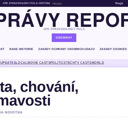
Prejit
ZPR ZPRAVODAJSKY PULS
•
CESTINA
PRÁVY REPO
ZPR ZPRAVODAJSKY PULS
ODEBIRAT
AKT
NASE HISTORIE
ZASADY OCHRANY OSOBNICH UDAJU
ZASADY COOKIES
 UPDATES
LOCAL
MOVIE CASTS
POLITICS
TECH
TV CASTS
WORLD
ta, chování,
ímavosti
TRA NOVOTNA