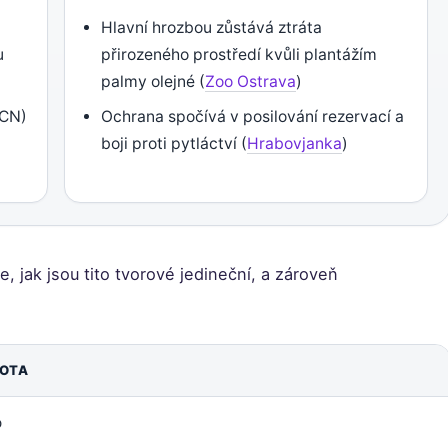
Hlavní hrozbou zůstává ztráta
u
přirozeného prostředí kvůli plantážím
palmy olejné (
Zoo Ostrava
)
UCN)
Ochrana spočívá v posilování rezervací a
boji proti pytláctví (
Hrabovjanka
)
, jak jsou tito tvorové jedineční, a zároveň
OTA
o