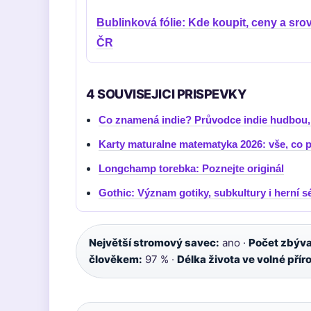
Bublinková fólie: Kde koupit, ceny a sro
ČR
4 SOUVISEJICI PRISPEVKY
Co znamená indie? Průvodce indie hudbou,
Karty maturalne matematyka 2026: vše, co 
Longchamp torebka: Poznejte originál
Gothic: Význam gotiky, subkultury i herní s
Největší stromový savec:
ano ·
Počet zbýva
člověkem:
97 % ·
Délka života ve volné přír