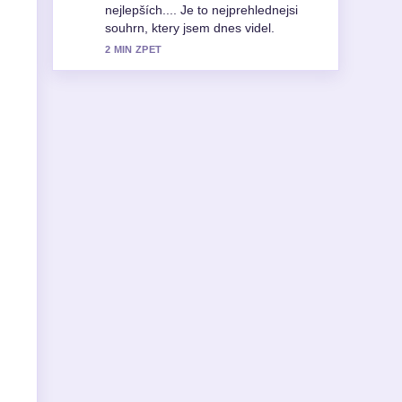
a ocehuji vyvazeny ton.
4 MIN ZPET