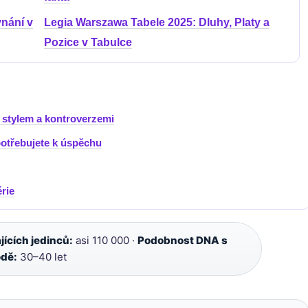
vnání v
Legia Warszawa Tabele 2025: Dluhy, Platy a
Pozice v Tabulce
 stylem a kontroverzemi
potřebujete k úspěchu
érie
jících jedinců:
asi 110 000 ·
Podobnost DNA s
odě:
30–40 let