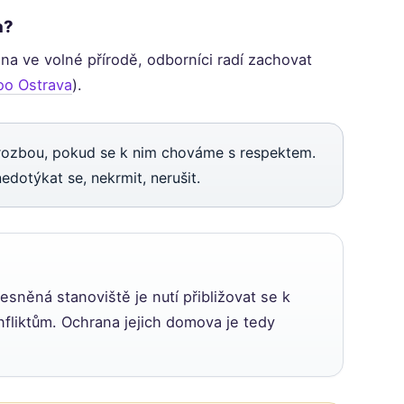
a?
na ve volné přírodě, odborníci radí zachovat
oo Ostrava
).
rozbou, pokud se k nim chováme s respektem.
nedotýkat se, nekrmit, nerušit.
lesněná stanoviště je nutí přibližovat se k
nfliktům. Ochrana jejich domova je tedy