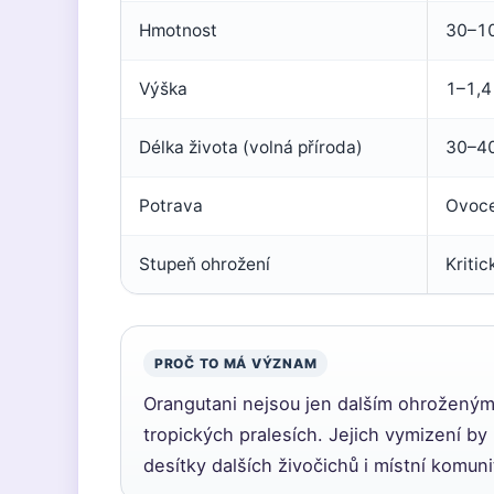
Hmotnost
30–10
Výška
1–1,4
Délka života (volná příroda)
30–40
Potrava
Ovoce,
Stupeň ohrožení
Kriti
PROČ TO MÁ VÝZNAM
Orangutani nejsou jen dalším ohroženým
tropických pralesích. Jejich vymizení by
desítky dalších živočichů i místní komuni