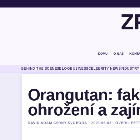
Z
DOMU
O NAS
KONT
BEHIND THE SCENES
BLOG
BUSINESS
CELEBRITY NEWS
INDUSTRY
Orangutan: fak
ohrožení a zaj
DAVID ADAM CERNY SVOBODA • 2026-06-03 • OVERIL PE