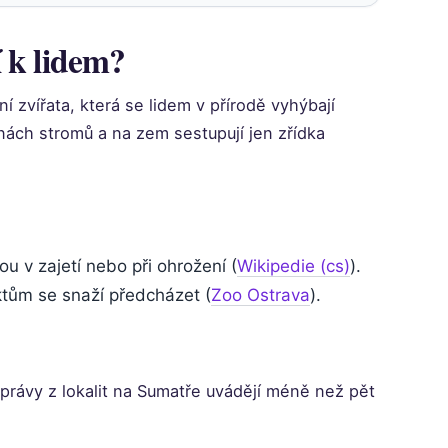
í k lidem?
 zvířata, která se lidem v přírodě vyhýbají
runách stromů a na zem sestupují jen zřídka
 v zajetí nebo při ohrožení (
Wikipedie (cs)
).
iktům se snaží předcházet (
Zoo Ostrava
).
zprávy z lokalit na Sumatře uvádějí méně než pět