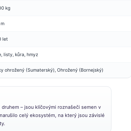
0 kg
 m
 let
 listy, kůra, hmyz
cky ohrožený (Sumaterský), Ohrožený (Bornejský)
 druhem – jsou klíčovými roznašeči semen v
 narušilo celý ekosystém, na který jsou závislé
ty.