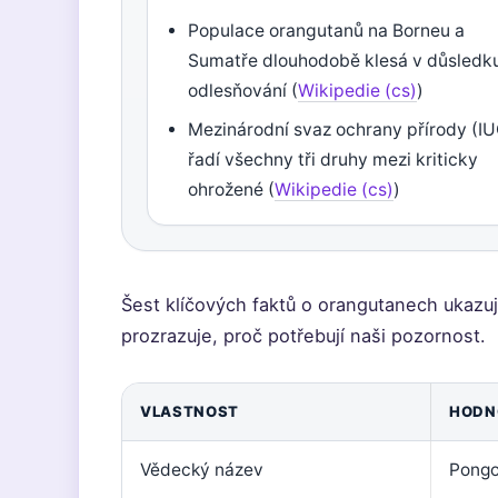
Populace orangutanů na Borneu a
Sumatře dlouhodobě klesá v důsledk
odlesňování (
Wikipedie (cs)
)
Mezinárodní svaz ochrany přírody (I
řadí všechny tři druhy mezi kriticky
ohrožené (
Wikipedie (cs)
)
Šest klíčových faktů o orangutanech ukazuje
prozrazuje, proč potřebují naši pozornost.
VLASTNOST
HODN
Vědecký název
Pong