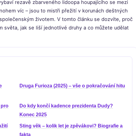
 vybaví rezavě zbarveného lidoopa houpajícího se mezi
mnohem víc – jsou to mistři přežití v korunách deštných
m společenským životem. V tomto článku se dozvíte, proč
 světa, jak se liší jednotlivé druhy a co můžete udělat
e
Druga Furioza (2025) – vše o pokračování hitu
 pro
Do kdy končí kadence prezidenta Dudy?
Konec 2025
ití
Sting věk – kolik let je zpěvákovi? Biografie a
fakta