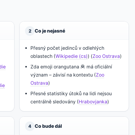
Co je nejasné
2
Přesný počet jedinců v odlehlých
oblastech (
Wikipedie (cs)
) (
Zoo Ostrava
)
die
Zda emoji orangutana 🦧 má oficiální
význam – závisí na kontextu (
Zoo
Ostrava
)
ie
Přesné statistiky útoků na lidi nejsou
centrálně sledovány (
Hrabovjanka
)
Co bude dál
4