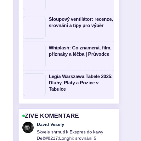
Sloupový ventilátor: recenze,
srovnání a tipy pro výběr
Whiplash: Co znamená, film,
příznaky a léčba | Průvodce
Legia Warszawa Tabele 2025:
Dluhy, Platy a Pozice v
Tabulce
ZIVE KOMENTARE
Anna Novakova
Sleduji Aparat słuchowy: cena,
refundacja NFZ, adaptacja i... pozorne