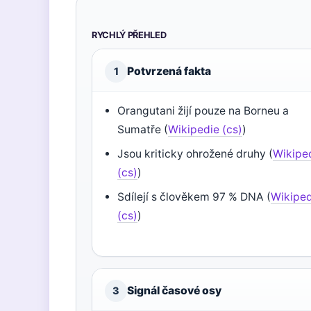
RYCHLÝ PŘEHLED
Potvrzená fakta
1
Orangutani žijí pouze na Borneu a
Sumatře (
Wikipedie (cs)
)
Jsou kriticky ohrožené druhy (
Wikipe
(cs)
)
Sdílejí s člověkem 97 % DNA (
Wikiped
(cs)
)
Signál časové osy
3