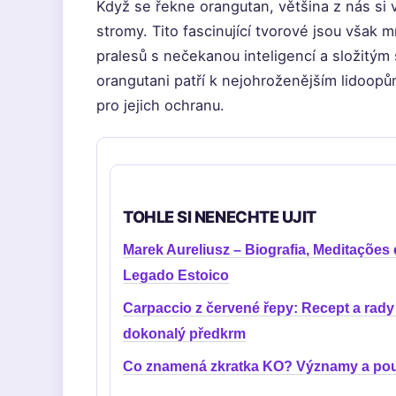
Když se řekne orangutan, většina z nás si
stromy. Tito fascinující tvorové jsou však 
pralesů s nečekanou inteligencí a složitý
orangutani patří k nejohroženějším lidoopům
pro jejich ochranu.
TOHLE SI NENECHTE UJIT
Marek Aureliusz – Biografia, Meditações 
Legado Estoico
Carpaccio z červené řepy: Recept a rady
dokonalý předkrm
Co znamená zkratka KO? Významy a použ