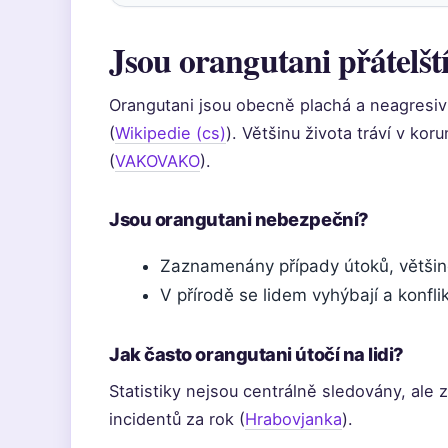
Jsou orangutani přátelšt
Orangutani jsou obecně plachá a neagresivní
(
Wikipedie (cs)
). Většinu života tráví v ko
(
VAKOVAKO
).
Jsou orangutani nebezpeční?
Zaznamenány případy útoků, většinou
V přírodě se lidem vyhýbají a konfl
Jak často orangutani útočí na lidi?
Statistiky nejsou centrálně sledovány, ale 
incidentů za rok (
Hrabovjanka
).