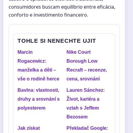
consumidores buscam equilíbrio entre eficácia,
conforto e investimento financeiro.
TOHLE SI NENECHTE UJIT
Marcin
Nike Court
Rogacewicz:
Borough Low
manželka a děti –
Recraft – recenze,
vše o rodině herce
cena, srovnání
Bavlna: vlastnosti,
Lauren Sánchez:
druhy a srovnání s
Život, kariéra a
polyesterem
vztah s Jeffem
Bezosem
Jak získat
Překladač Google: