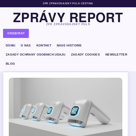
ZPR ZPRAVODAJSKY PULS
•
CESTINA
ZPRÁVY REPORT
ZPR ZPRAVODAJSKY PULS
ODEBIRAT
DOMU
O NAS
KONTAKT
NASE HISTORIE
ZASADY OCHRANY OSOBNICH UDAJU
ZASADY COOKIES
NEWSLETTER
BLOG