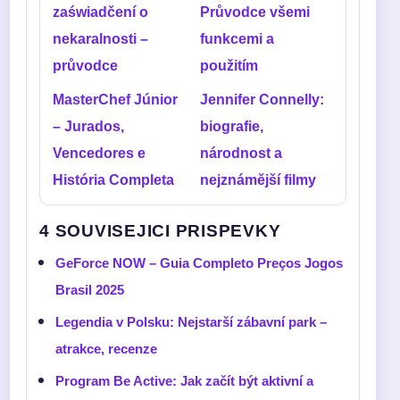
zaświadčení o
Průvodce všemi
nekaralnosti –
funkcemi a
průvodce
použitím
MasterChef Júnior
Jennifer Connelly:
– Jurados,
biografie,
Vencedores e
národnost a
História Completa
nejznámější filmy
4 SOUVISEJICI PRISPEVKY
GeForce NOW – Guia Completo Preços Jogos
Brasil 2025
Legendia v Polsku: Nejstarší zábavní park –
atrakce, recenze
Program Be Active: Jak začít být aktivní a