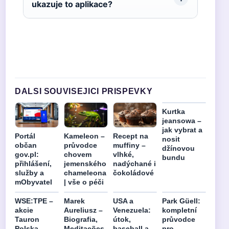
ukazuje to aplikace?
DALSI SOUVISEJICI PRISPEVKY
Kurtka
jeansowa –
jak vybrat a
Portál
Kameleon –
Recept na
nosit
občan
průvodce
muffiny –
džínovou
gov.pl:
chovem
vlhké,
bundu
přihlášení,
jemenského
nadýchané i
služby a
chameleona
čokoládové
mObyvatel
| vše o péči
WSE:TPE –
Marek
USA a
Park Güell:
akcie
Aureliusz –
Venezuela:
kompletní
Tauron
Biografia,
útok,
průvodce
Polska
Meditações
baseball a
pro