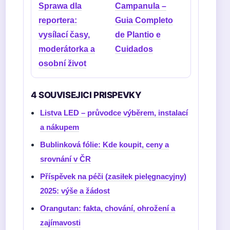
Sprawa dla
Campanula –
reportera:
Guia Completo
vysílací časy,
de Plantio e
moderátorka a
Cuidados
osobní život
4 SOUVISEJICI PRISPEVKY
Listva LED – průvodce výběrem, instalací
a nákupem
Bublinková fólie: Kde koupit, ceny a
srovnání v ČR
Příspěvek na péči (zasiłek pielęgnacyjny)
2025: výše a žádost
Orangutan: fakta, chování, ohrožení a
zajímavosti