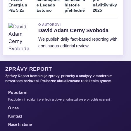
Energia s
e Legado
historie
návštěvníky
P/E 5,2x
Estoico
přehledně
2025
O AUTOROVI
David Adam Cerny Svoboda
We publish daily fact-based reporting with
continuous editorial review.
ZPRÁVY REPORT
Zprávy Report kombinuje zpravy, prirucky a analyzy v modernim
newsroom rozlozeni. Prubezne aktualizovano redakcnim tymem.
Popularni
Kazdodenni redakcni prehledy a duveryhodne zdroje pro rychle overeni.
O nas
Kontakt
Nase historie