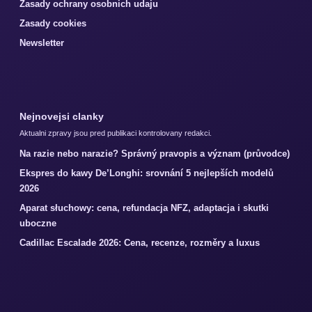
Zasady ochrany osobnich udaju
Zasady cookies
Newsletter
Nejnovejsi clanky
Aktualni zpravy jsou pred publikaci kontrolovany redakci.
Na razie nebo narazie? Správný pravopis a význam (průvodce)
Ekspres do kawy De’Longhi: srovnání 5 nejlepších modelů
2026
Aparat słuchowy: cena, refundacja NFZ, adaptacja i skutki
uboczne
Cadillac Escalade 2026: Cena, recenze, rozměry a luxus