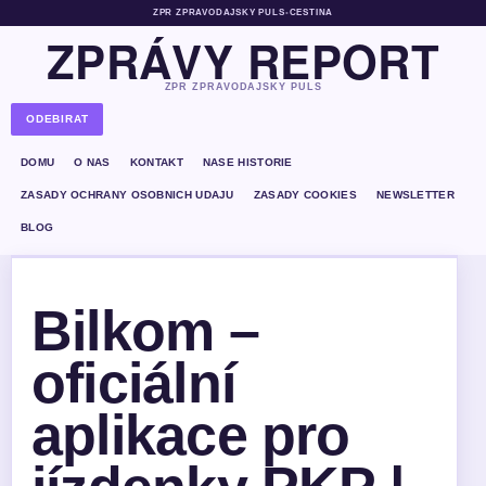
ZPR ZPRAVODAJSKY PULS
•
CESTINA
ZPRÁVY REPORT
ZPR ZPRAVODAJSKY PULS
ODEBIRAT
DOMU
O NAS
KONTAKT
NASE HISTORIE
ZASADY OCHRANY OSOBNICH UDAJU
ZASADY COOKIES
NEWSLETTER
BLOG
Bilkom –
oficiální
aplikace pro