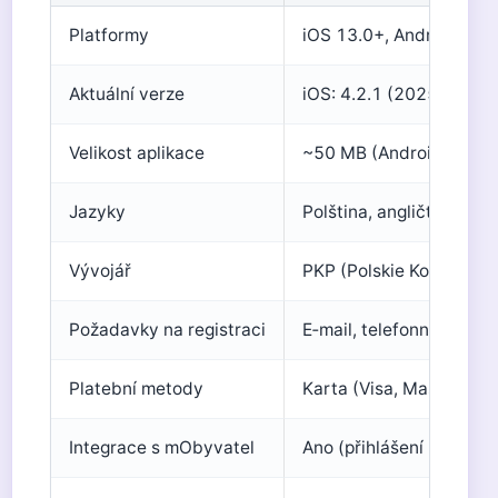
Platformy
iOS 13.0+, Android 5.0
Aktuální verze
iOS: 4.2.1 (2025), Andro
Velikost aplikace
~50 MB (Android), ~80 
Jazyky
Polština, angličtina (če
Vývojář
PKP (Polskie Koleje Pa
Požadavky na registraci
E‑mail, telefonní číslo 
Platební metody
Karta (Visa, Mastercard
Integrace s mObyvatel
Ano (přihlášení přes QR