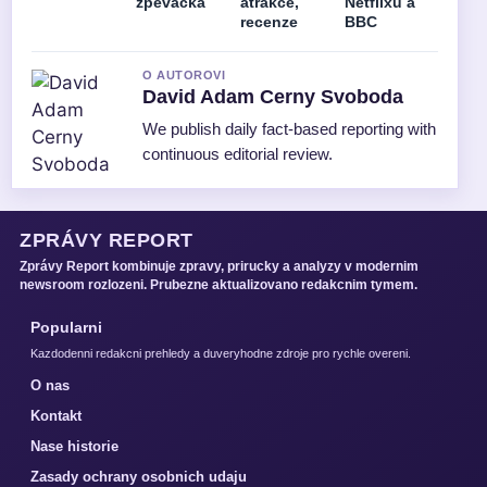
zpěvačka
atrakce,
Netflixu a
recenze
BBC
O AUTOROVI
David Adam Cerny Svoboda
We publish daily fact-based reporting with
continuous editorial review.
ZPRÁVY REPORT
Zprávy Report kombinuje zpravy, prirucky a analyzy v modernim
newsroom rozlozeni. Prubezne aktualizovano redakcnim tymem.
Popularni
Kazdodenni redakcni prehledy a duveryhodne zdroje pro rychle overeni.
O nas
Kontakt
Nase historie
Zasady ochrany osobnich udaju