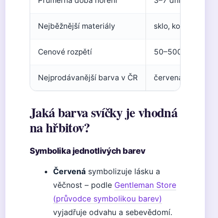
Průměrná doba hoření
3
–
7 dní (podle vel
Nejběžnější materiály
sklo, kov, keramik
Cenové rozpětí
50
–
500 Kč za kus
Nejprodávanější barva v ČR
červená
Jaká barva svíčky je vhodná
na hřbitov?
Symbolika jednotlivých barev
Červená
symbolizuje lásku a
věčnost – podle
Gentleman Store
(průvodce symbolikou barev)
vyjadřuje odvahu a sebevědomí.