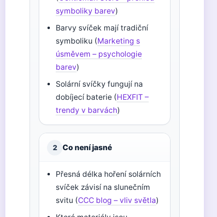
symboliky barev
)
Barvy svíček mají tradiční
symboliku (
Marketing s
úsměvem – psychologie
barev
)
Solární svíčky fungují na
dobíjecí baterie (
HEXFIT –
trendy v barvách
)
Co není jasné
2
Přesná délka hoření solárních
svíček závisí na slunečním
svitu (
CCC blog – vliv světla
)