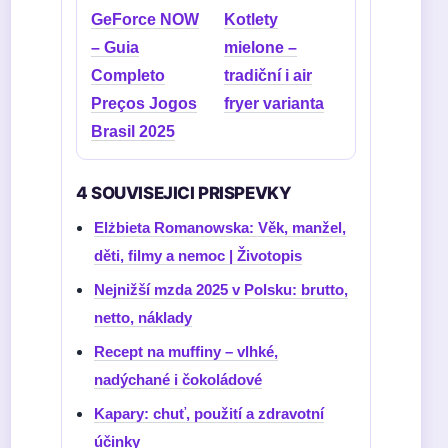
GeForce NOW
Kotlety
– Guia
mielone –
Completo
tradiční i air
Preços Jogos
fryer varianta
Brasil 2025
4 SOUVISEJICI PRISPEVKY
Elżbieta Romanowska: Věk, manžel,
děti, filmy a nemoc | Životopis
Nejnižší mzda 2025 v Polsku: brutto,
netto, náklady
Recept na muffiny – vlhké,
nadýchané i čokoládové
Kapary: chuť, použití a zdravotní
účinky