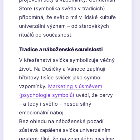
Store (symbolika světla v tradicích)
připomíná, že světlo má v lidské kultuře
univerzální význam – od starověkých
rituálů po současnost.
Tradice a náboženské souvislosti
V křesťanství svíčka symbolizuje věčný
život. Na Dušičky a Vánoce zaplňují
hřbitovy tisíce svíček jako symbol
vzpomínky.
Marketing s úsměvem
(psychologie symbolů)
uvádí, že barvy
– a tedy i světlo – nesou silný
emocionální náboj.
Bez ohledu na náboženské pozadí
zůstává zapálená svíčka univerzálním
gestem: říká, že na zesnulého myslíme