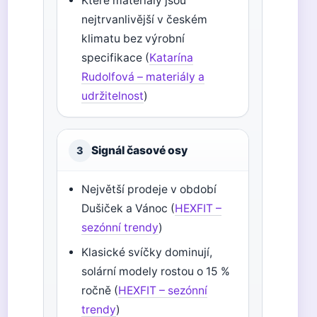
Které materiály jsou
nejtrvanlivější v českém
klimatu bez výrobní
specifikace (
Katarína
Rudolfová – materiály a
udržitelnost
)
Signál časové osy
3
Největší prodeje v období
Dušiček a Vánoc (
HEXFIT –
sezónní trendy
)
Klasické svíčky dominují,
solární modely rostou o 15 %
ročně (
HEXFIT – sezónní
trendy
)