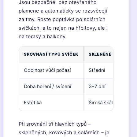
Jsou bezpečné, bez otevřeného
plamene a automaticky se rozsvěcejí
za tmy. Roste poptávka po solárních
svíčkách, a to nejen na hřbitovy, ale i
na terasy a balkony.
SROVNÁNÍ TYPŮ SVÍČEK
SKLENĚNÉ
KOV
Odolnost vůči počasí
Střední
Vyso
Doba hoření / svícení
3
–
7 dní
3
–
7 
Estetika
Široká škála
Rusti
Při srovnání tří hlavních typů –
skleněných, kovových a solárních – je