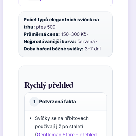
Počet typů elegantních svíček na
trhu:
přes 500 ·
Průměrná cena:
150
–
300 Kč ·
Nejprodávanější barva:
červená ·
Doba hoření běžné svíčky:
3
–
7 dní
Rychlý přehled
Potvrzená fakta
1
Svíčky se na hřbitovech
používají již po staletí
(
Gentleman Store – přehled