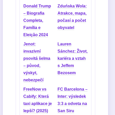
Donald Trump
Zduńska Wola:
– Biografia
Atrakce, mapa,
Completa,
počasí a počet
Família e
obyvatel
Eleição 2024
Jenot:
Lauren
invazivní
Sánchez: Život,
psovitá šelma
kariéra a vztah
– původ,
s Jeffem
výskyt,
Bezosem
nebezpečí
FreeNow vs
FC Barcelona –
Cabify: Která
Inter: výsledek
taxi aplikace je
3:3 a odveta na
lepší? (2025)
San Siru