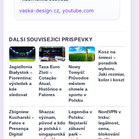
vaska-design.cz
,
youtube.com
DALSI SOUVISEJICI PRISPEVKY
Kosz na
śmieci –
poradnik
Jagiellonia
Taxa Euro
Nowy
wyboru.
Białystok –
Zloti –
Tomyśl:
Jaki rozmiar,
Fiorentina:
Cotação
Průvodce
kolor i koszt
výsledek a
Atual,
městem
kde
Histórico e
chmele a
sledovat
Fatores
sportu v
Polsku
Zbigniew
Shazza:
Legendia v
NordVPN v
Kucharski –
význam,
Polsku:
Irsku:
Fatos e
původ a kdo
Nejstarší
legálnost,
Presença
je polská i
zábavní
cena,
Digital
singapurská
park –
blokování