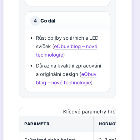
Co dál
4
Růst obliby solárních a LED
svíček (
eObuv blog – nové
technologie
)
Důraz na kvalitní zpracování
a originální design (
eObuv
blog – nové technologie
)
Klíčové parametry hřbitovních s
PARAMETR
HODNOTA