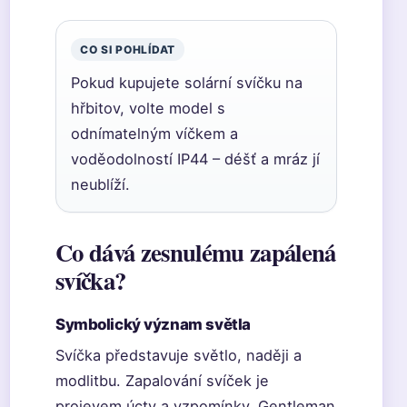
CO SI POHLÍDAT
Pokud kupujete solární svíčku na
hřbitov, volte model s
odnímatelným víčkem a
voděodolností IP44 – déšť a mráz jí
neublíží.
Co dává zesnulému zapálená
svíčka?
Symbolický význam světla
Svíčka představuje světlo, naději a
modlitbu. Zapalování svíček je
projevem úcty a vzpomínky. Gentleman