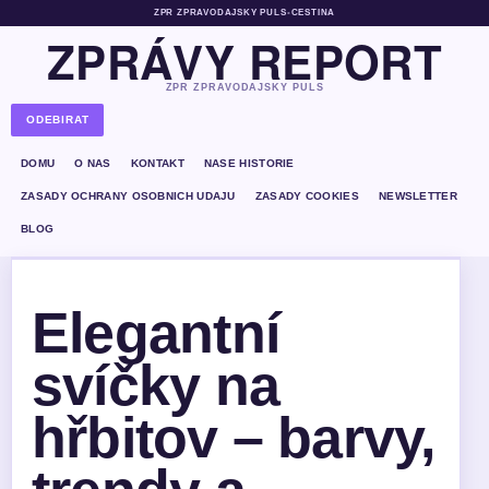
ZPR ZPRAVODAJSKY PULS
•
CESTINA
ZPRÁVY REPORT
ZPR ZPRAVODAJSKY PULS
ODEBIRAT
DOMU
O NAS
KONTAKT
NASE HISTORIE
ZASADY OCHRANY OSOBNICH UDAJU
ZASADY COOKIES
NEWSLETTER
BLOG
Elegantní
svíčky na
hřbitov – barvy,