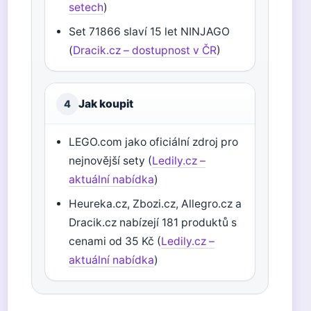
setech
)
Set 71866 slaví 15 let NINJAGO
(
Dracik.cz – dostupnost v ČR
)
Jak koupit
4
LEGO.com jako oficiální zdroj pro
nejnovější sety (
Ledily.cz –
aktuální nabídka
)
Heureka.cz, Zbozi.cz, Allegro.cz a
Dracik.cz nabízejí 181 produktů s
cenami od 35 Kč (
Ledily.cz –
aktuální nabídka
)