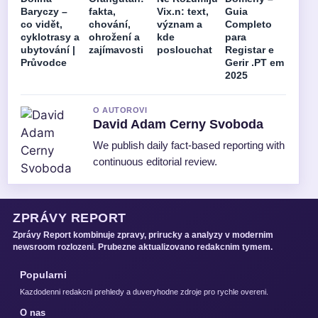
Baryczy –
fakta,
Vix.n: text,
Guia
co vidět,
chování,
význam a
Completo
cyklotrasy a
ohrožení a
kde
para
ubytování |
zajímavosti
poslouchat
Registar e
Průvodce
Gerir .PT em
2025
O AUTOROVI
David Adam Cerny Svoboda
We publish daily fact-based reporting with
continuous editorial review.
ZPRÁVY REPORT
Zprávy Report kombinuje zpravy, prirucky a analyzy v modernim
newsroom rozlozeni. Prubezne aktualizovano redakcnim tymem.
Popularni
Kazdodenni redakcni prehledy a duveryhodne zdroje pro rychle overeni.
O nas