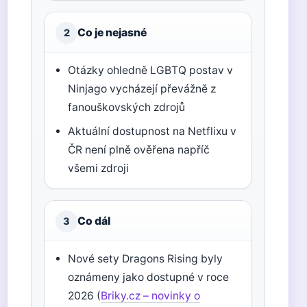
Co je nejasné
2
Otázky ohledně LGBTQ postav v
Ninjago vycházejí převážně z
fanouškovských zdrojů
Aktuální dostupnost na Netflixu v
ČR není plně ověřena napříč
všemi zdroji
Co dál
3
Nové sety Dragons Rising byly
oznámeny jako dostupné v roce
2026 (
Briky.cz – novinky o