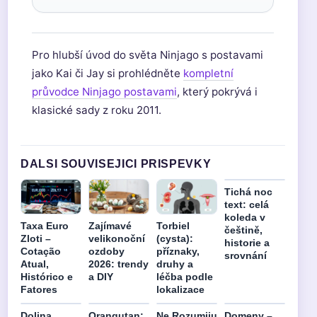
Pro hlubší úvod do světa Ninjago s postavami
jako Kai či Jay si prohlédněte
kompletní
průvodce Ninjago postavami
, který pokrývá i
klasické sady z roku 2011.
DALSI SOUVISEJICI PRISPEVKY
Tichá noc
text: celá
koleda v
Taxa Euro
Zajímavé
Torbiel
češtině,
Zloti –
velikonoční
(cysta):
historie a
Cotação
ozdoby
příznaky,
srovnání
Atual,
2026: trendy
druhy a
Histórico e
a DIY
léčba podle
Fatores
lokalizace
Dolina
Orangutan:
Ne Rozumiju
Domeny –