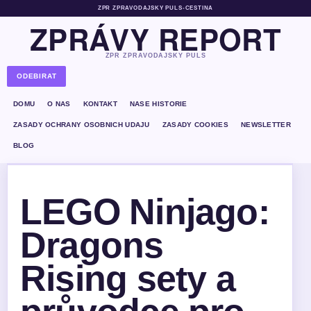
ZPR ZPRAVODAJSKY PULS
•
CESTINA
ZPRÁVY REPORT
ZPR ZPRAVODAJSKY PULS
ODEBIRAT
DOMU
O NAS
KONTAKT
NASE HISTORIE
ZASADY OCHRANY OSOBNICH UDAJU
ZASADY COOKIES
NEWSLETTER
BLOG
LEGO Ninjago:
Dragons
Rising sety a