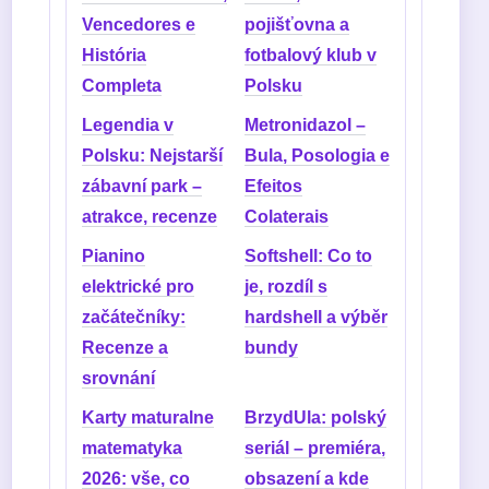
Vencedores e
pojišťovna a
História
fotbalový klub v
Completa
Polsku
Legendia v
Metronidazol –
Polsku: Nejstarší
Bula, Posologia e
zábavní park –
Efeitos
atrakce, recenze
Colaterais
Pianino
Softshell: Co to
elektrické pro
je, rozdíl s
začátečníky:
hardshell a výběr
Recenze a
bundy
srovnání
Karty maturalne
BrzydUla: polský
matematyka
seriál – premiéra,
2026: vše, co
obsazení a kde