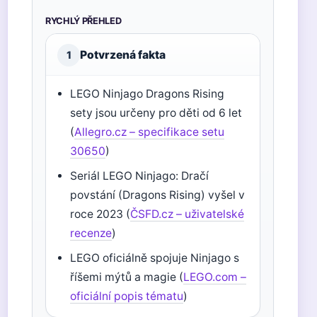
RYCHLÝ PŘEHLED
Potvrzená fakta
1
LEGO Ninjago Dragons Rising
sety jsou určeny pro děti od 6 let
(
Allegro.cz – specifikace setu
30650
)
Seriál LEGO Ninjago: Dračí
povstání (Dragons Rising) vyšel v
roce 2023 (
ČSFD.cz – uživatelské
recenze
)
LEGO oficiálně spojuje Ninjago s
říšemi mýtů a magie (
LEGO.com –
oficiální popis tématu
)