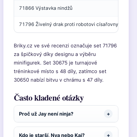
71866 Výstavka nindžů
71796 Živelný drak proti robotovi císařovny
Briky.cz ve své recenzi označuje set 71796
za špičkový díky designu a výběru
minifigurek. Set 30675 je turnajové
tréninkové místo s 48 díly, zatímco set
30650 nabízí bitvu v chrámu s 47 díly.
Často kladené otázky
Proč už Jay není ninja?
Kdo je starší, Nya nebo Kai?