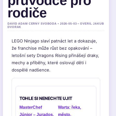
průvodce pro
rodiče
DAVID ADAM CERNY SVOBODA • 2026-05-03 • OVERIL JAKUB
DVORAK
LEGO Ninjago slaví patnáct let a dokazuje,
že franchise může růst bez opakování –
letošní sety Dragons Rising přinášejí draky,
mechy a příběhy, které oslovují děti i
dospělé nadšence.
TOHLE SI NENECHTE UJIT
MasterChef
Warta: řeka,
Júnior – Jurados,
město,