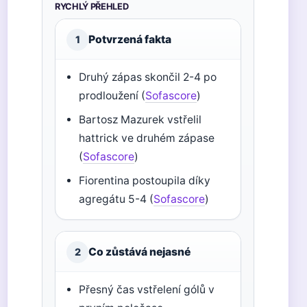
RYCHLÝ PŘEHLED
Potvrzená fakta
1
Druhý zápas skončil 2-4 po
prodloužení (
Sofascore
)
Bartosz Mazurek vstřelil
hattrick ve druhém zápase
(
Sofascore
)
Fiorentina postoupila díky
agregátu 5-4 (
Sofascore
)
Co zůstává nejasné
2
Přesný čas vstřelení gólů v