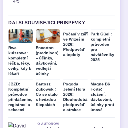
4:5.
DALSI SOUVISEJICI PRISPEVKY
Počasí v září
Park Güell:
ve Wrześni
kompletní
2026:
průvodce
Rwa
Encorton
Předpověď
pro
kulszowa:
(prednison)
a teploty
návštěvníky
kompletní
– účinky,
2025
léčba, léky,
dávkování,
cviky, kdy k
vedlejší
lékaři
účinky
JBZD:
Bartosz
Pogoda
Magne B6
Kompletní
Żukowski:
Jelení Hora
Forte:
průvodce
Co se stalo
2026:
složení,
přihlášením,
s hvězdou
Dlouhodobá
dávkování,
registrací a
Kiepskich
předpověď
účinky proti
sekcemi
a atrakce
únavě
O AUTOROVI