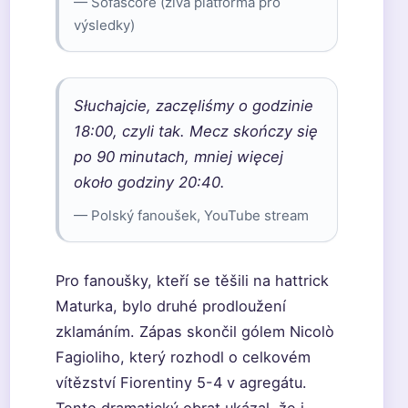
— Sofascore (živá platforma pro
výsledky)
Słuchajcie, zaczęliśmy o godzinie
18:00, czyli tak. Mecz skończy się
po 90 minutach, mniej więcej
około godziny 20:40.
— Polský fanoušek, YouTube stream
Pro fanoušky, kteří se těšili na hattrick
Maturka, bylo druhé prodloužení
zklamáním. Zápas skončil gólem Nicolò
Fagioliho, který rozhodl o celkovém
vítězství Fiorentiny 5-4 v agregátu.