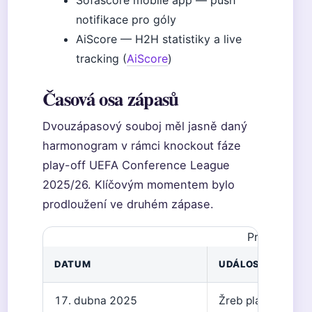
Sofascore mobile app — push
notifikace pro góly
AiScore — H2H statistiky a live
tracking (
AiScore
)
Časová osa zápasů
Dvouzápasový souboj měl jasně daný
harmonogram v rámci knockout fáze
play-off UEFA Conference League
2025/26. Klíčovým momentem bylo
prodloužení ve druhém zápase.
Průběh dvou
DATUM
UDÁLOST
17. dubna 2025
Žreb play-off Konf