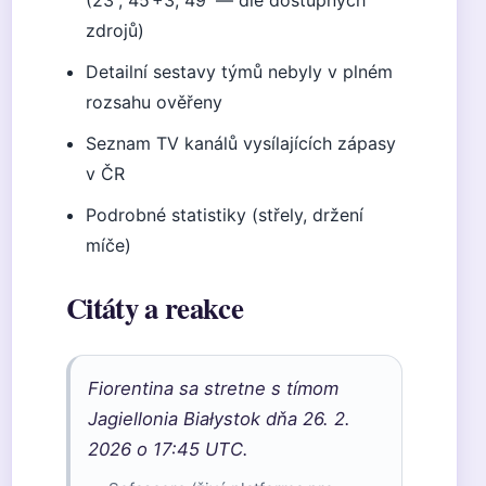
(23′, 45’+3, 49′ — dle dostupných
zdrojů)
Detailní sestavy týmů nebyly v plném
rozsahu ověřeny
Seznam TV kanálů vysílajících zápasy
v ČR
Podrobné statistiky (střely, držení
míče)
Citáty a reakce
Fiorentina sa stretne s tímom
Jagiellonia Białystok dňa 26. 2.
2026 o 17:45 UTC.