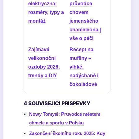
elektryczna:
průvodce
rozměry, typy a
chovem
montáž
jemenského
chameleona |
vše o péči
Zajímavé
Recept na
velikonoční
muffiny –
ozdoby 2026:
vlhké,
trendy a DIY
nadýchané i
čokoládové
4 SOUVISEJICI PRISPEVKY
Nowy Tomyśl: Průvodce městem
chmele a sportu v Polsku
Zakončení školního roku 2025: Kdy