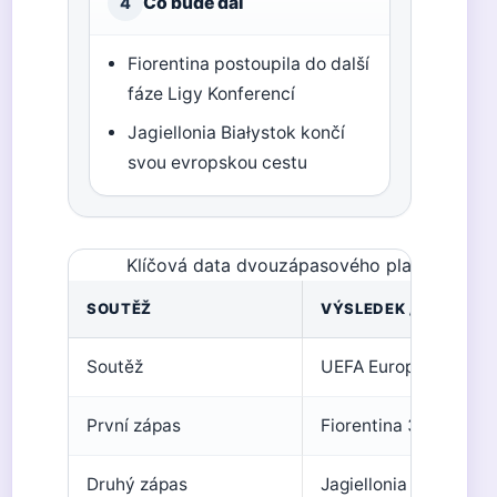
Co bude dál
4
Fiorentina postoupila do další
fáze Ligy Konferencí
Jagiellonia Białystok končí
svou evropskou cestu
Klíčová data dvouzápasového play-off UE
SOUTĚŽ
VÝSLEDEK / HODNOT
Soutěž
UEFA Europa Confere
První zápas
Fiorentina 3-0 Jagiell
Druhý zápas
Jagiellonia 2-4 po pr