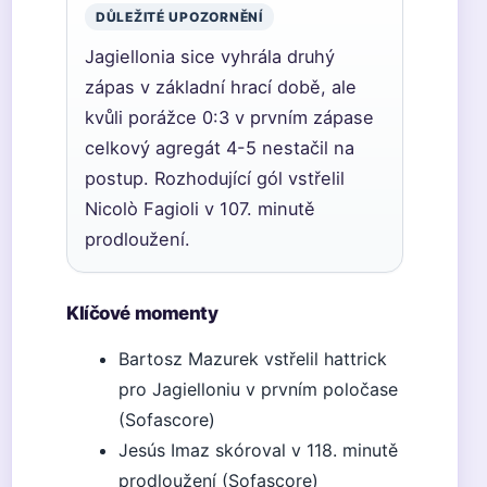
DŮLEŽITÉ UPOZORNĚNÍ
Jagiellonia sice vyhrála druhý
zápas v základní hrací době, ale
kvůli porážce 0:3 v prvním zápase
celkový agregát 4-5 nestačil na
postup. Rozhodující gól vstřelil
Nicolò Fagioli v 107. minutě
prodloužení.
Klíčové momenty
Bartosz Mazurek vstřelil hattrick
pro Jagielloniu v prvním poločase
(Sofascore)
Jesús Imaz skóroval v 118. minutě
prodloužení (Sofascore)