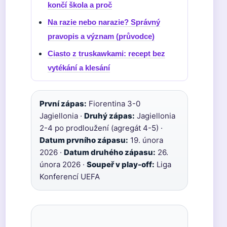
končí škola a proč
Na razie nebo narazie? Správný
pravopis a význam (průvodce)
Ciasto z truskawkami: recept bez
vytékání a klesání
První zápas:
Fiorentina 3-0
Jagiellonia ·
Druhý zápas:
Jagiellonia
2-4 po prodloužení (agregát 4-5) ·
Datum prvního zápasu:
19. února
2026 ·
Datum druhého zápasu:
26.
února 2026 ·
Soupeř v play-off:
Liga
Konferencí UEFA