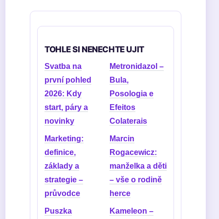
TOHLE SI NENECHTE UJIT
Svatba na
Metronidazol –
první pohled
Bula,
2026: Kdy
Posologia e
start, páry a
Efeitos
novinky
Colaterais
Marketing:
Marcin
definice,
Rogacewicz:
základy a
manželka a děti
strategie –
– vše o rodině
průvodce
herce
Puszka
Kameleon –