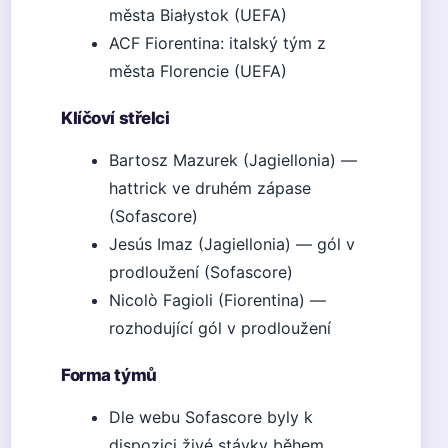
města Białystok (UEFA)
ACF Fiorentina: italský tým z
města Florencie (UEFA)
Klíčoví střelci
Bartosz Mazurek (Jagiellonia) —
hattrick ve druhém zápase
(Sofascore)
Jesús Imaz (Jagiellonia) — gól v
prodloužení (Sofascore)
Nicolò Fagioli (Fiorentina) —
rozhodující gól v prodloužení
Forma týmů
Dle webu Sofascore byly k
dispozici živé stávky během