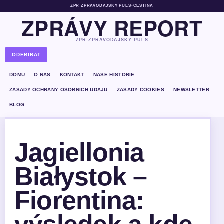
ZPR ZPRAVODAJSKY PULS
•
CESTINA
ZPRÁVY REPORT
ZPR ZPRAVODAJSKY PULS
ODEBIRAT
DOMU
O NAS
KONTAKT
NASE HISTORIE
ZASADY OCHRANY OSOBNICH UDAJU
ZASADY COOKIES
NEWSLETTER
BLOG
Jagiellonia
Białystok –
Fiorentina: