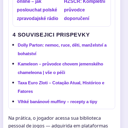
online – jak
HZSCR: Kompletní
poslouchat polské
průvodce
zpravodajské rádio
doporučení
4 SOUVISEJICI PRISPEVKY
Dolly Parton: nemoc, ruce, děti, manželství a
bohatství
Kameleon – průvodce chovem jemenského
chameleona | vše o péči
Taxa Euro Zloti – Cotação Atual, Histórico e
Fatores
Vlhké banánové muffiny – recepty a tipy
Na prática, o jogador acessa sua biblioteca
pessoal de jogos — adquirida em plataformas