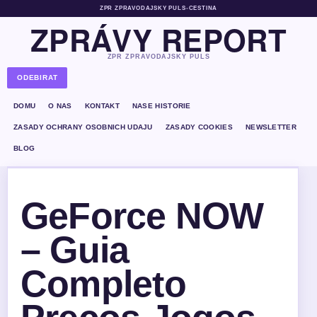
ZPR ZPRAVODAJSKY PULS
•
CESTINA
ZPRÁVY REPORT
ZPR ZPRAVODAJSKY PULS
ODEBIRAT
DOMU
O NAS
KONTAKT
NASE HISTORIE
ZASADY OCHRANY OSOBNICH UDAJU
ZASADY COOKIES
NEWSLETTER
BLOG
GeForce NOW
– Guia
Completo