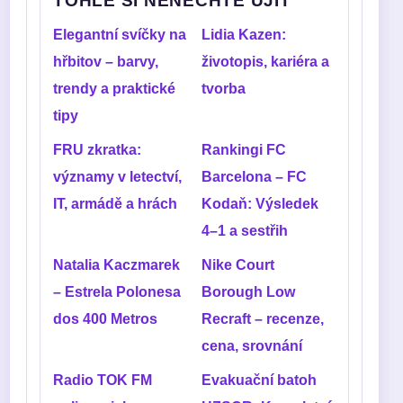
TOHLE SI NENECHTE UJIT
Elegantní svíčky na
Lidia Kazen:
hřbitov – barvy,
životopis, kariéra a
trendy a praktické
tvorba
tipy
FRU zkratka:
Rankingi FC
významy v letectví,
Barcelona – FC
IT, armádě a hrách
Kodaň: Výsledek
4–1 a sestřih
Natalia Kaczmarek
Nike Court
– Estrela Polonesa
Borough Low
dos 400 Metros
Recraft – recenze,
cena, srovnání
Radio TOK FM
Evakuační batoh