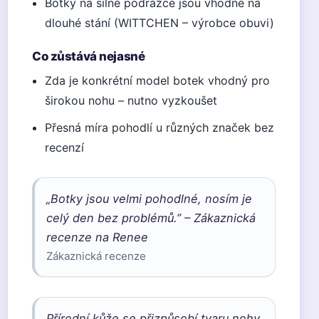
Botky na silné podrážce jsou vhodné na
dlouhé stání (WITTCHEN – výrobce obuvi)
Co zůstává nejasné
Zda je konkrétní model botek vhodný pro
širokou nohu – nutno vyzkoušet
Přesná míra pohodlí u různých značek bez
recenzí
„Botky jsou velmi pohodlné, nosím je
celý den bez problémů.” – Zákaznická
recenze na Renee
Zákaznická recenze
Přírodní kůže se přizpůsobí tvaru nohy