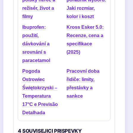
režisér, život a
Jaki rozmiar,
filmy
kolor i koszt
Ibuprofen:
Kross Esker 5.0:
použití,
Recenze, cena a
dávkování a
specifikace
srovnání s
(2025)
paracetamol
Pogoda
Pracovní doba
Ostrowiec
řidiče: limity,
Świętokrzyski –
přestávky a
Temperatura
sankce
17°C e Previsão
Detalhada
4 SOUVISEJICI PRISPEVKY