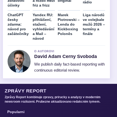
zdravotní
a rozdíl mezi
originál
rádio
účinky
friz a frizz
ChatGPT
Yandex RU:
Marek
Liga národů
česky
přihlášení,
Piotrowski –
ve volejbale
zdarma:
stažení,
Lenda do
mužů 2026 –
návod pro
vyhledávání
Kickboxing
termíny a
začátečníky
a Mail –
Polonês
finále
návod
O AUTOROVI
David Adam Cerny Svoboda
We publish daily fact-based reporting with
continuous editorial review.
ZPRÁVY REPORT
Zprávy Report kombinuje zpravy, prirucky a analyzy v modernim
newsroom rozlozeni. Prubezne aktualizovano redakcnim tymem.
Popularni