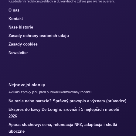
Kazdodenni redakcni prehledy a duveryhodne zdroje pro rychle overeni.
O nas
Kontakt
Nase historie
Zasady ochrany osobnich udaju
Zasady cookies
Newsletter
Nejnovejsi clanky
Aktualni zpravy jsou pred publikaci kontrolovany redakci.
Na razie nebo narazie? Správný pravopis a význam (průvodce)
Ekspres do kawy De’Longhi: srovnání 5 nejlepších modelů
2026
Aparat słuchowy: cena, refundacja NFZ, adaptacja i skutki
uboczne