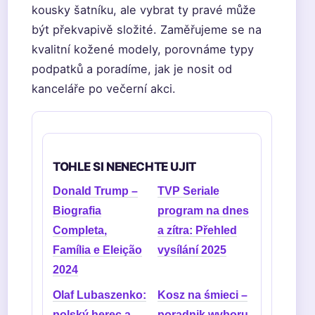
kousky šatníku, ale vybrat ty pravé může
být překvapivě složité. Zaměřujeme se na
kvalitní kožené modely, porovnáme typy
podpatků a poradíme, jak je nosit od
kanceláře po večerní akci.
TOHLE SI NENECHTE UJIT
Donald Trump –
TVP Seriale
Biografia
program na dnes
Completa,
a zítra: Přehled
Família e Eleição
vysílání 2025
2024
Olaf Lubaszenko:
Kosz na śmieci –
polský herec a
poradnik wyboru.