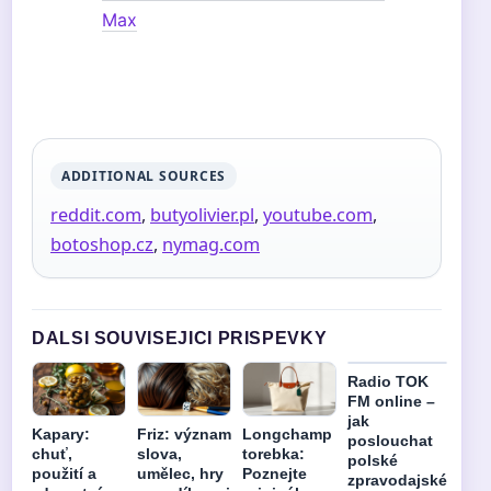
Max
ADDITIONAL SOURCES
reddit.com
,
butyolivier.pl
,
youtube.com
,
botoshop.cz
,
nymag.com
DALSI SOUVISEJICI PRISPEVKY
Radio TOK
FM online –
jak
Kapary:
Friz: význam
Longchamp
poslouchat
chuť,
slova,
torebka:
polské
použití a
umělec, hry
Poznejte
zpravodajské