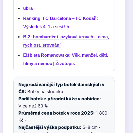
ubra
Rankingi FC Barcelona – FC Kodaň:
Výsledek 4–1 a sestřih
B-2: bombardér i jazyková úroveň – cena,
rychlost, srovnání
Elżbieta Romanowska: Věk, manžel, děti,
filmy a nemoc | Životopis
Nejprodávanější typ botek damských v
ČR:
Botky na sloupku ·
Podíl botek z přírodní kůže v nabídce:
Více než 60 % ·
Průměrná cena botek v roce 2025:
1 800
Kč ·
Nejčastější výška podpatku:
5–8 cm ·