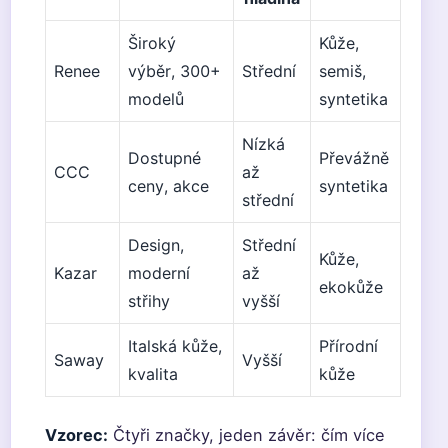
Široký
Kůže,
Renee
výběr, 300+
Střední
semiš,
modelů
syntetika
Nízká
Dostupné
Převážně
CCC
až
ceny, akce
syntetika
střední
Design,
Střední
Kůže,
Kazar
moderní
až
ekokůže
střihy
vyšší
Italská kůže,
Přírodní
Saway
Vyšší
kvalita
kůže
Vzorec:
Čtyři značky, jeden závěr: čím více