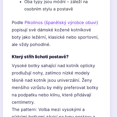
Oba typy jsou módní – záleží na
osobním stylu a postavě
Podle
Pikolinos (španělský výrobce obuvi)
popisují své dámské kožené kotníkové
boty jako ležérní, klasické nebo sportovní,
ale vždy pohodlné.
Který střih lichotí postavě?
Vysoké botky sahající nad kotník opticky
prodlužují nohy, zatímco nízké modely
těsně nad kotník jsou univerzální. Ženy
menšího vzrůstu by měly preferovat botky
na podpatku nebo klínu, které přidávají
centimetry.
The pattern: Volba mezi vysokými a
nízkými botkami závisí na typu postavy a