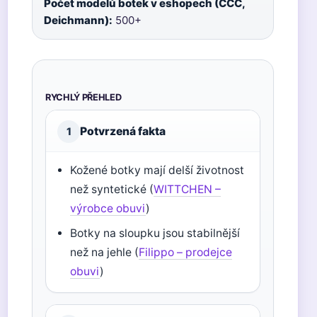
Počet modelů botek v eshopech (CCC,
Deichmann):
500+
RYCHLÝ PŘEHLED
Potvrzená fakta
1
Kožené botky mají delší životnost
než syntetické (
WITTCHEN –
výrobce obuvi
)
Botky na sloupku jsou stabilnější
než na jehle (
Filippo – prodejce
obuvi
)