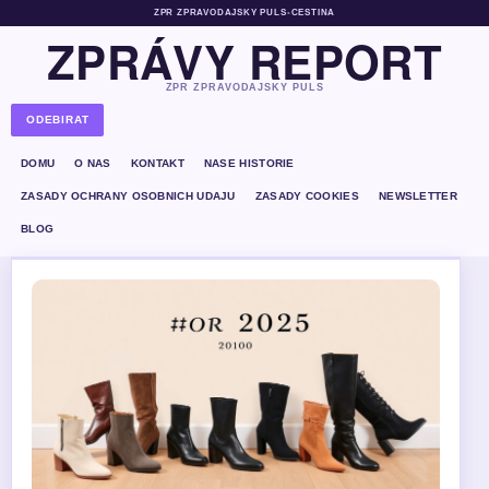
ZPR ZPRAVODAJSKY PULS
•
CESTINA
ZPRÁVY REPORT
ZPR ZPRAVODAJSKY PULS
ODEBIRAT
DOMU
O NAS
KONTAKT
NASE HISTORIE
ZASADY OCHRANY OSOBNICH UDAJU
ZASADY COOKIES
NEWSLETTER
BLOG