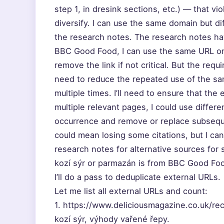
step 1, in dresink sections, etc.) — that vi
diversify. I can use the same domain but dif
the research notes. The research notes hav
BBC Good Food, I can use the same URL onl
remove the link if not critical. But the requ
need to reduce the repeated use of the s
multiple times. I’ll need to ensure that th
multiple relevant pages, I could use differen
occurrence and remove or replace subseque
could mean losing some citations, but I can
research notes for alternative sources for s
kozí sýr or parmazán is from BBC Good Food
I’ll do a pass to deduplicate external URLs.
Let me list all external URLs and count:
1. https://www.deliciousmagazine.co.uk/reci
kozí sýr, výhody vařené řepy.