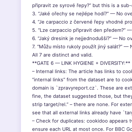
připravit ze syrové řepy?” but this is a su
3. “Jaké ořechy se nejlépe hodí?” — No ove
4. “Je carpaccio z červené řepy vhodné pr
5. “Lze carpaccio připravit den předem?” —
6. “Jaký dresink je nejjednodušší?” — No ov
7. “Můžu místo rukoly použít jiný salát?” — 
All 7 are distinct and valid.
**GATE 6 — LINK HYGIENE + DIVERSITY:**
– Internal links: The article has links to 
“internal links” from the dataset are to c
domain is `zpravyreport.cz`. These are exter
fine, the dataset suggested those, but they 
strip target/rel.” – there are none. For ext
see that all external links already have `t
– Check for duplicates: cookidoo appears 
ensure each URL at most once. For BBC Good