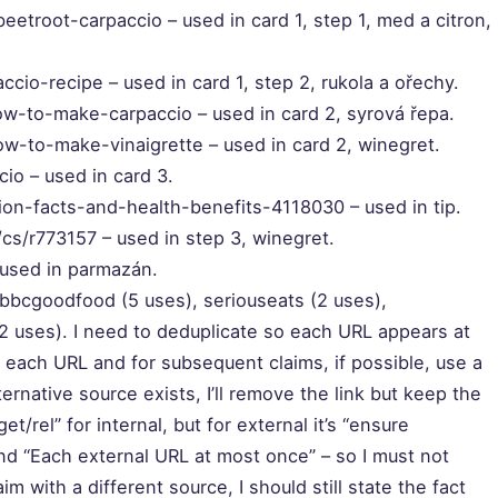
troot-carpaccio – used in card 1, step 1, med a citron,
cio-recipe – used in card 1, step 2, rukola a ořechy.
ow-to-make-carpaccio – used in card 2, syrová řepa.
ow-to-make-vinaigrette – used in card 2, winegret.
io – used in card 3.
tion-facts-and-health-benefits-4118030 – used in tip.
cs/r773157 – used in step 3, winegret.
 used in parmazán.
 bbcgoodfood (5 uses), seriouseats (2 uses),
2 uses). I need to deduplicate so each URL appears at
or each URL and for subsequent claims, if possible, use a
ternative source exists, I’ll remove the link but keep the
et/rel” for internal, but for external it’s “ensure
nd “Each external URL at most once” – so I must not
im with a different source, I should still state the fact