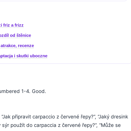
 friz a frizz
zdíl od štěnice
 atrakce, recenze
ptacja i skutki uboczne
numbered 1-4. Good.
 “Jak připravit carpaccio z červené řepy?”, “Jaký dresink
ý sýr použít do carpaccia z červené řepy?”, “Může se