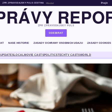
Prejit
ZPR ZPRAVODAJSKY PULS
•
CESTINA
PRÁVY REPO
ZPR ZPRAVODAJSKY PULS
ODEBIRAT
AKT
NASE HISTORIE
ZASADY OCHRANY OSOBNICH UDAJU
ZASADY COOKIES
 UPDATES
LOCAL
MOVIE CASTS
POLITICS
TECH
TV CASTS
WORLD