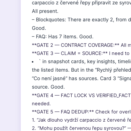
carpaccio z červené řepy připravit ze syro
All present.
– Blockquotes: There are exactly 2, from 
Good.
– FAQ: Has 7 items. Good.
**GATE 2 — CONTRACT COVERAGE:** All mus
**GATE 3 — CLAIM = SOURCE:** I need to 
` in snapshot cards, key insights, time
the listed items. But in the “Rychlý přehle
“Co není jasné” has sources. Card 3 “Sign
source. Good.
**GATE 4 — FACT LOCK VS VERIFIED_FACTS:
needed.
**GATE 5 — FAQ DEDUP:** Check for overla
1. “Jak dlouho vydrží carpaccio z červené ř
2. “Mohu použít červenou řepu syrovou?” 