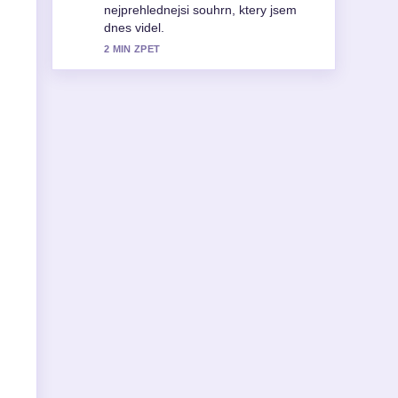
nejlepších... pozorne a ocehuji
vyvazeny ton.
4 MIN ZPET