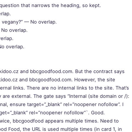
b-question that narrows the heading, so kept.
rlap.
o vegany?” — No overlap.
 No overlap.
erlap.
No overlap.
cookidoo.cz and bbcgoodfood.com. But the contract says
ookidoo.cz and bbcgoodfood.com. However, the site
nal links. There are no internal links to the site. That’s
are external. The gate says “Internal (site domain or /):
ernal, ensure target=”_blank” rel=”noopener nofollow”. I
arget=”_blank” rel=”noopener nofollow”`. Good.
twice, bbcgoodfood appears multiple times. Need to
 Food, the URL is used multiple times (in card 1, in