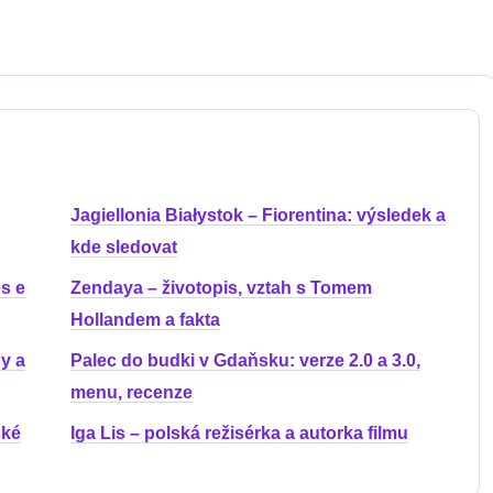
Jagiellonia Białystok – Fiorentina: výsledek a
kde sledovat
s e
Zendaya – životopis, vztah s Tomem
Hollandem a fakta
y a
Palec do budki v Gdaňsku: verze 2.0 a 3.0,
menu, recenze
ské
Iga Lis – polská režisérka a autorka filmu