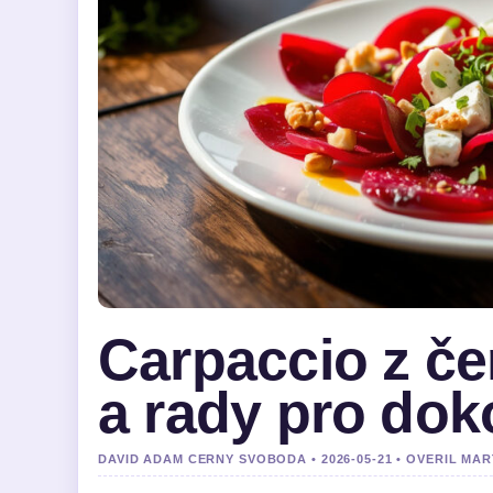
Carpaccio z če
a rady pro do
DAVID ADAM CERNY SVOBODA • 2026-05-21 • OVERIL MA