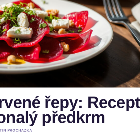
rvené řepy: Recep
konalý předkrm
RTIN PROCHAZKA