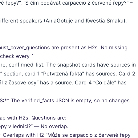
vé řepy?”, “S čím podávat carpaccio z červené řepy?” –
different speakers (AniaGotuje and Kwestia Smaku).
t_cover_questions are present as H2s. No missing.
check every `
line, confirmed-list. The snapshot cards have sources in
d” section, card 1 “Potvrzená fakta” has sources. Card 2
ál z časové osy” has a source. Card 4 “Co dále” has
** The verified_facts JSON is empty, so no changes
p with H2s. Questions are:
epy v lednici?” — No overlap.
— Overlaps with H2 “Může se carpaccio z červené řepy