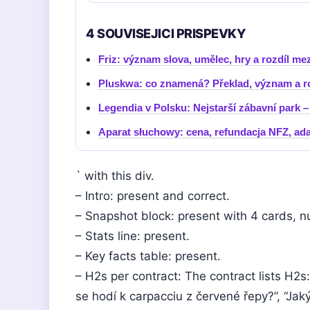
4 SOUVISEJICI PRISPEVKY
Friz: význam slova, umělec, hry a rozdíl mezi
Pluskwa: co znamená? Překlad, význam a ro
Legendia v Polsku: Nejstarší zábavní park –
Aparat słuchowy: cena, refundacja NFZ, ada
` with this div.
– Intro: present and correct.
– Snapshot block: present with 4 cards, 
– Stats line: present.
– Key facts table: present.
– H2s per contract: The contract lists H2s:
se hodí k carpacciu z červené řepy?”, “Jak