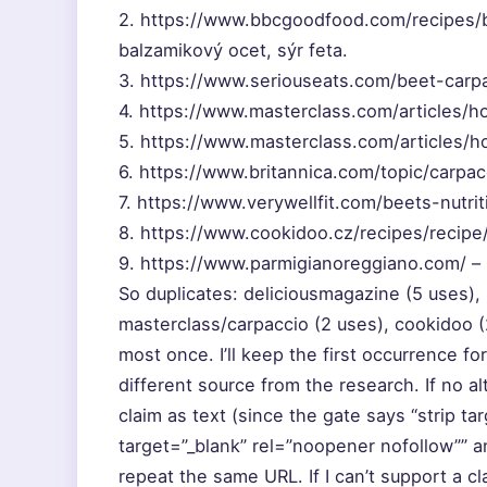
2. https://www.bbcgoodfood.com/recipes/bee
balzamikový ocet, sýr feta.
3. https://www.seriouseats.com/beet-carpac
4. https://www.masterclass.com/articles/h
5. https://www.masterclass.com/articles/h
6. https://www.britannica.com/topic/carpacc
7. https://www.verywellfit.com/beets-nutri
8. https://www.cookidoo.cz/recipes/recipe/
9. https://www.parmigianoreggiano.com/ –
So duplicates: deliciousmagazine (5 uses),
masterclass/carpaccio (2 uses), cookidoo (
most once. I’ll keep the first occurrence f
different source from the research. If no al
claim as text (since the gate says “strip targ
target=”_blank” rel=”noopener nofollow”” a
repeat the same URL. If I can’t support a cla