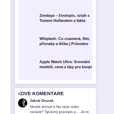
Zendaya – životopis, vztah s
Tomem Hollandem a fakta
Whiplash: Co znamená, film,
příznaky a léčba | Průvodce
Apple Watch Ultra: Srovnání
modelů, cena a tipy pro koupi
ZIVE KOMENTARE
Lucie Cerny
Sleduji Ekspres do kawy
De&#8217;Longhi: srovnání 5