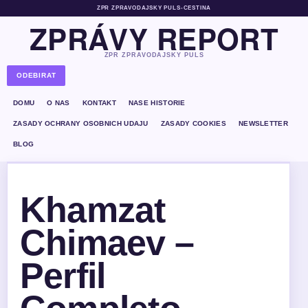
ZPR ZPRAVODAJSKY PULS
•
CESTINA
ZPRÁVY REPORT
ZPR ZPRAVODAJSKY PULS
ODEBIRAT
DOMU
O NAS
KONTAKT
NASE HISTORIE
ZASADY OCHRANY OSOBNICH UDAJU
ZASADY COOKIES
NEWSLETTER
BLOG
Khamzat
Chimaev –
Perfil