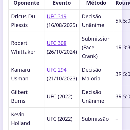
Oponente
Evento
Método
Roun
Dricus Du
UFC 319
Decisão
5R 5:
Plessis
(16/08/2025)
Unânime
Submission
Robert
UFC 308
(Face
1R 3:
Whittaker
(26/10/2024)
Crank)
Kamaru
UFC 294
Decisão
3R 5:
Usman
(21/10/2023)
Maioria
Gilbert
Decisão
UFC (2022)
3R 5:
Burns
Unânime
Kevin
UFC (2022)
Submissão
–
Holland