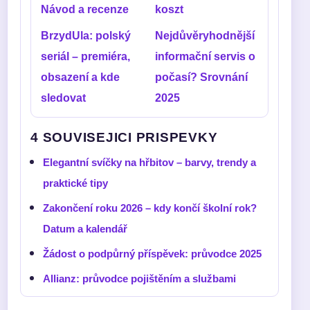
Návod a recenze
koszt
BrzydUla: polský
Nejdůvěryhodnější
seriál – premiéra,
informační servis o
obsazení a kde
počasí? Srovnání
sledovat
2025
4 SOUVISEJICI PRISPEVKY
Elegantní svíčky na hřbitov – barvy, trendy a
praktické tipy
Zakončení roku 2026 – kdy končí školní rok?
Datum a kalendář
Žádost o podpůrný příspěvek: průvodce 2025
Allianz: průvodce pojištěním a službami