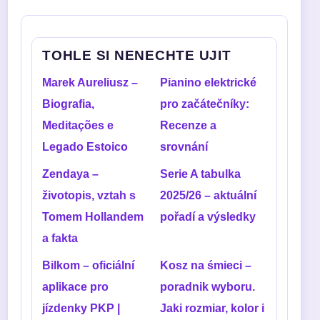
TOHLE SI NENECHTE UJIT
Marek Aureliusz –
Pianino elektrické
Biografia,
pro začátečníky:
Meditações e
Recenze a
Legado Estoico
srovnání
Zendaya –
Serie A tabulka
životopis, vztah s
2025/26 – aktuální
Tomem Hollandem
pořadí a výsledky
a fakta
Bilkom – oficiální
Kosz na śmieci –
aplikace pro
poradnik wyboru.
jízdenky PKP |
Jaki rozmiar, kolor i