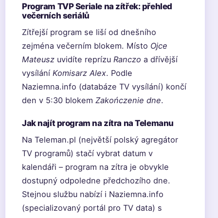
Program TVP Seriale na zítřek: přehled
večerních seriálů
Zítřejší program se liší od dnešního
zejména večerním blokem. Místo
Ojce
Mateusz
uvidíte reprízu
Ranczo
a dřívější
vysílání
Komisarz Alex
. Podle
Naziemna.info (databáze TV vysílání) končí
den v 5:30 blokem
Zakończenie dne
.
Jak najít program na zítra na Telemanu
Na Teleman.pl (největší polský agregátor
TV programů) stačí vybrat datum v
kalendáři – program na zítra je obvykle
dostupný odpoledne předchozího dne.
Stejnou službu nabízí i Naziemna.info
(specializovaný portál pro TV data) s