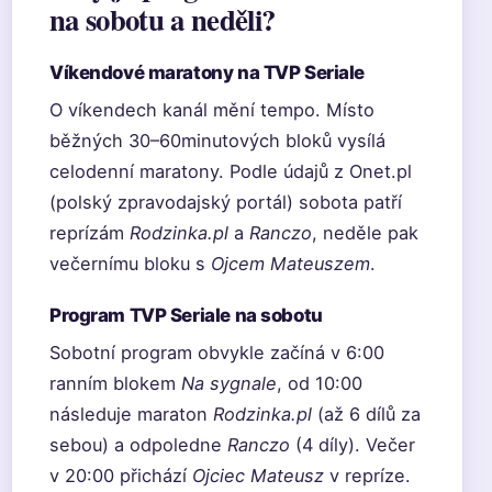
na sobotu a neděli?
Víkendové maratony na TVP Seriale
O víkendech kanál mění tempo. Místo
běžných 30–60minutových bloků vysílá
celodenní maratony. Podle údajů z Onet.pl
(polský zpravodajský portál) sobota patří
reprízám
Rodzinka.pl
a
Ranczo
, neděle pak
večernímu bloku s
Ojcem Mateuszem
.
Program TVP Seriale na sobotu
Sobotní program obvykle začíná v 6:00
ranním blokem
Na sygnale
, od 10:00
následuje maraton
Rodzinka.pl
(až 6 dílů za
sebou) a odpoledne
Ranczo
(4 díly). Večer
v 20:00 přichází
Ojciec Mateusz
v repríze.