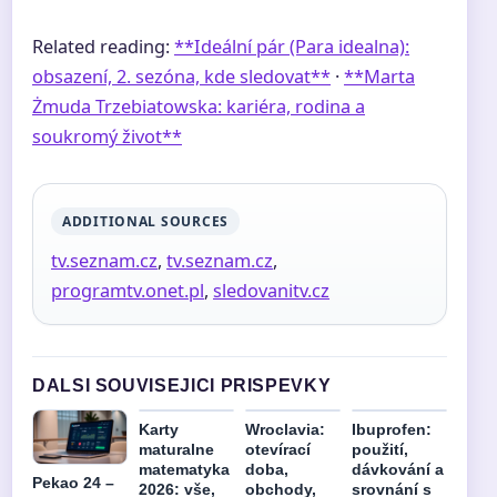
Related reading:
**Ideální pár (Para idealna):
obsazení, 2. sezóna, kde sledovat**
·
**Marta
Żmuda Trzebiatowska: kariéra, rodina a
soukromý život**
ADDITIONAL SOURCES
tv.seznam.cz
,
tv.seznam.cz
,
programtv.onet.pl
,
sledovanitv.cz
DALSI SOUVISEJICI PRISPEVKY
Karty
Wroclavia:
Ibuprofen:
maturalne
otevírací
použití,
matematyka
doba,
dávkování a
Pekao 24 –
2026: vše,
obchody,
srovnání s