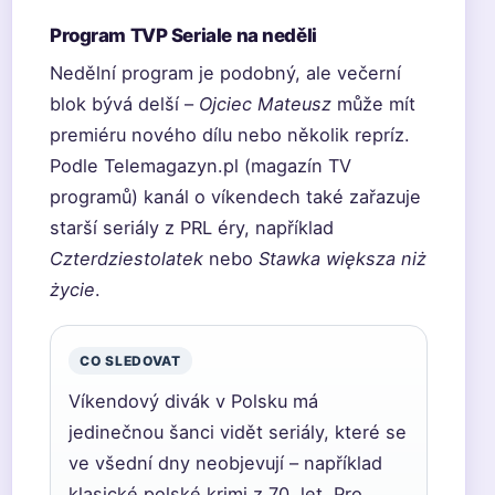
Program TVP Seriale na neděli
Nedělní program je podobný, ale večerní
blok bývá delší –
Ojciec Mateusz
může mít
premiéru nového dílu nebo několik repríz.
Podle Telemagazyn.pl (magazín TV
programů) kanál o víkendech také zařazuje
starší seriály z PRL éry, například
Czterdziestolatek
nebo
Stawka większa niż
życie
.
CO SLEDOVAT
Víkendový divák v Polsku má
jedinečnou šanci vidět seriály, které se
ve všední dny neobjevují – například
klasické polské krimi z 70. let. Pro