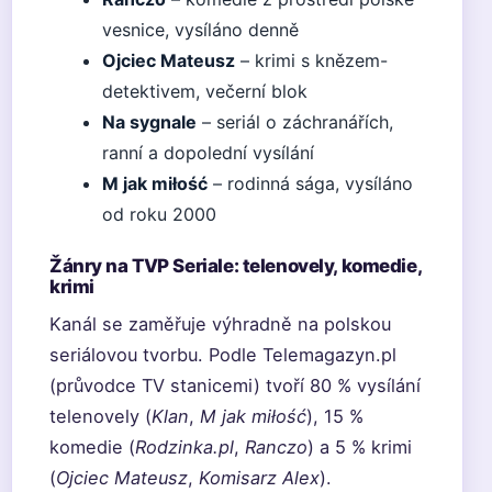
vesnice, vysíláno denně
Ojciec Mateusz
– krimi s knězem-
detektivem, večerní blok
Na sygnale
– seriál o záchranářích,
ranní a dopolední vysílání
M jak miłość
– rodinná sága, vysíláno
od roku 2000
Žánry na TVP Seriale: telenovely, komedie,
krimi
Kanál se zaměřuje výhradně na polskou
seriálovou tvorbu. Podle Telemagazyn.pl
(průvodce TV stanicemi) tvoří 80 % vysílání
telenovely (
Klan
,
M jak miłość
), 15 %
komedie (
Rodzinka.pl
,
Ranczo
) a 5 % krimi
(
Ojciec Mateusz
,
Komisarz Alex
).