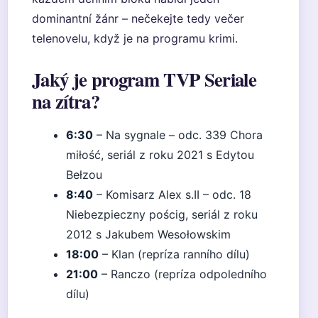
dominantní žánr – nečekejte tedy večer
telenovelu, když je na programu krimi.
Jaký je program TVP Seriale
na zítra?
6:30
– Na sygnale – odc. 339 Chora
miłość, seriál z roku 2021 s Edytou
Bełzou
8:40
– Komisarz Alex s.II – odc. 18
Niebezpieczny pościg, seriál z roku
2012 s Jakubem Wesołowskim
18:00
– Klan (repríza ranního dílu)
21:00
– Ranczo (repríza odpoledního
dílu)