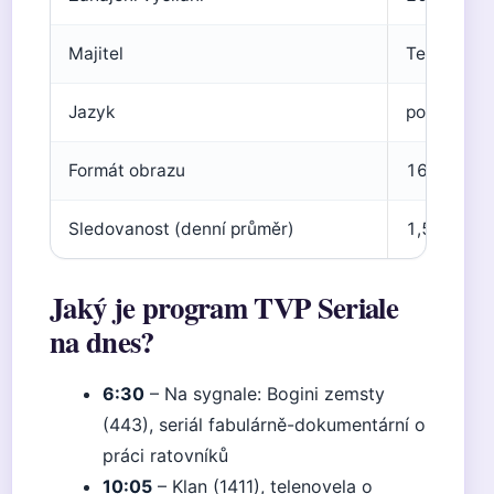
Majitel
Telewizja 
Jazyk
polština
Formát obrazu
16:9 (HD)
Sledovanost (denní průměr)
1,5 milion
Jaký je program TVP Seriale
na dnes?
6:30
– Na sygnale: Bogini zemsty
(443), seriál fabulárně-dokumentární o
práci ratovníků
10:05
– Klan (1411), telenovela o