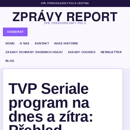
ZPR ZPRAVODAJSKY PULS
•
CESTINA
ZPRÁVY REPORT
ZPR ZPRAVODAJSKY PULS
ODEBIRAT
DOMU
O NAS
KONTAKT
NASE HISTORIE
ZASADY OCHRANY OSOBNICH UDAJU
ZASADY COOKIES
NEWSLETTER
BLOG
TVP Seriale
program na
dnes a zítra: