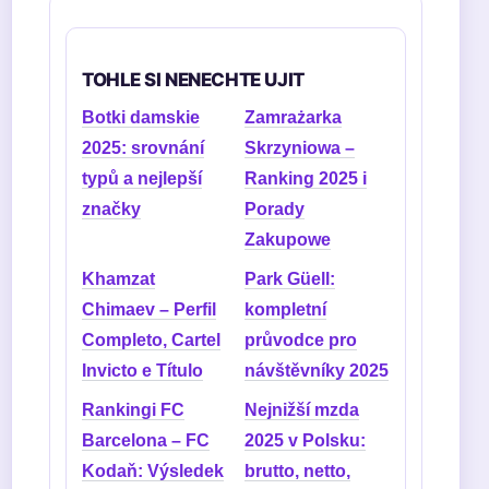
TOHLE SI NENECHTE UJIT
Botki damskie
Zamrażarka
2025: srovnání
Skrzyniowa –
typů a nejlepší
Ranking 2025 i
značky
Porady
Zakupowe
Khamzat
Park Güell:
Chimaev – Perfil
kompletní
Completo, Cartel
průvodce pro
Invicto e Título
návštěvníky 2025
Rankingi FC
Nejnižší mzda
Barcelona – FC
2025 v Polsku:
Kodaň: Výsledek
brutto, netto,