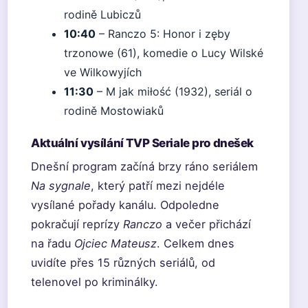
rodině Lubiczů
10:40
– Ranczo 5: Honor i zęby
trzonowe (61), komedie o Lucy Wilské
ve Wilkowyjích
11:30
– M jak miłość (1932), seriál o
rodině Mostowiaků
Aktuální vysílání TVP Seriale pro dnešek
Dnešní program začíná brzy ráno seriálem
Na sygnale
, který patří mezi nejdéle
vysílané pořady kanálu. Odpoledne
pokračují reprízy
Ranczo
a večer přichází
na řadu
Ojciec Mateusz
. Celkem dnes
uvidíte přes 15 různých seriálů, od
telenovel po kriminálky.