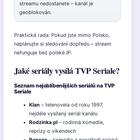
streamu nedostanete – kanál je
geoblokován.
Praktická rada: Pokud jste mimo Polsko,
naplánujte si sledování dopředu – stream
nefunguje bez polské IP.
Jaké seriály vysílá TVP Seriale?
Seznam nejoblíbenějších seriálů na TVP
Seriale
Klan
– telenovela od roku 1997,
nejdéle vysílaný seriál kanálu
Rodzinka.pl
– rodinná komedie,
reprízy o víkendech
Ranczo
– komedie z prostředí polské