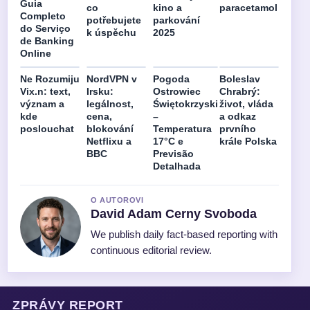
Guia
co
kino a
paracetamol
Completo
potřebujete
parkování
do Serviço
k úspěchu
2025
de Banking
Online
Ne Rozumiju
NordVPN v
Pogoda
Boleslav
Vix.n: text,
Irsku:
Ostrowiec
Chrabrý:
význam a
legálnost,
Świętokrzyski
život, vláda
kde
cena,
–
a odkaz
poslouchat
blokování
Temperatura
prvního
Netflixu a
17°C e
krále Polska
BBC
Previsão
Detalhada
O AUTOROVI
David Adam Cerny Svoboda
We publish daily fact-based reporting with
continuous editorial review.
ZPRÁVY REPORT