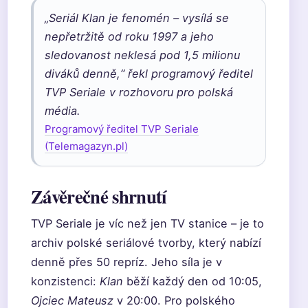
„Seriál Klan je fenomén – vysílá se
nepřetržitě od roku 1997 a jeho
sledovanost neklesá pod 1,5 milionu
diváků denně,“ řekl programový ředitel
TVP Seriale v rozhovoru pro polská
média.
Programový ředitel TVP Seriale
(Telemagazyn.pl)
Závěrečné shrnutí
TVP Seriale je víc než jen TV stanice – je to
archiv polské seriálové tvorby, který nabízí
denně přes 50 repríz. Jeho síla je v
konzistenci:
Klan
běží každý den od 10:05,
Ojciec Mateusz
v 20:00. Pro polského