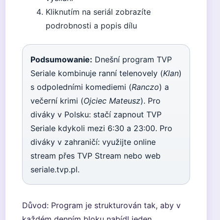
Kliknutím na seriál zobrazíte
podrobnosti a popis dílu
Podsumowanie:
Dnešní program TVP
Seriale kombinuje ranní telenovely (
Klan
)
s odpoledními komediemi (
Ranczo
) a
večerní krimi (
Ojciec Mateusz
). Pro
diváky v Polsku: stačí zapnout TVP
Seriale kdykoli mezi 6:30 a 23:00. Pro
diváky v zahraničí: využijte online
stream přes TVP Stream nebo web
seriale.tvp.pl.
Důvod: Program je strukturován tak, aby v
každém denním bloku nabídl jeden